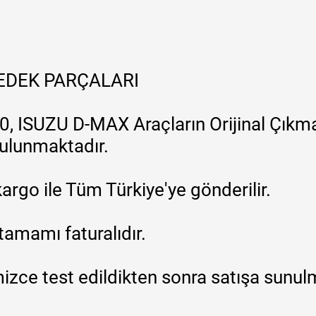
YEDEK PARÇALARI
, ISUZU D-MAX Araçların Orijinal Çıkma
 bulunmaktadır.
argo ile Tüm Türkiye'ye gönderilir.
tamamı faturalıdır.
zce test edildikten sonra satışa sunul