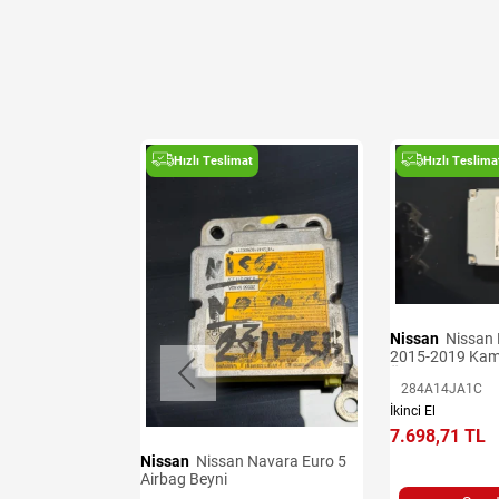
t
Hızlı Teslimat
Hızlı Teslima
Nissan
Nissan Navara Euro 6
2015-2019 Kam
Ünitesi
284A14JA1C
 Denge Kolları
İkinci El
7.698,71 TL
Nissan
Nissan Navara Euro 5
Airbag Beyni