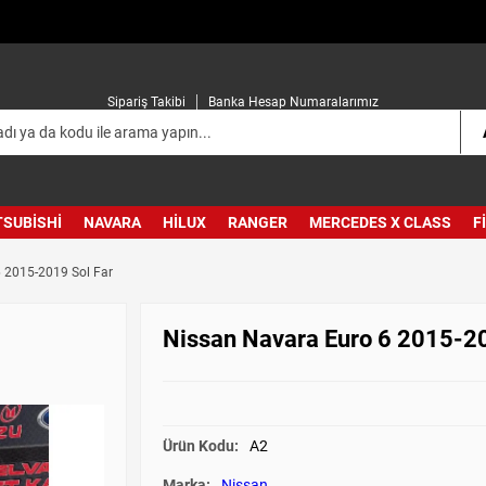
Sipariş Takibi
Banka Hesap Numaralarımız
TSUBISHI
NAVARA
HILUX
RANGER
MERCEDES X CLASS
F
 2015-2019 Sol Far
Nissan Navara Euro 6 2015-20
Ürün Kodu:
A2
Marka:
Nissan