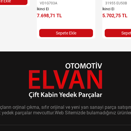
e Ekle
VD1G703A
31955 EU50B
İkinci El
İkinci El
7.698,71 TL
5.702,75 TL
Sepete Ekle
Sepet
ların orjinal çıkma, sıfır orijinal ve yeni yan sanayi parça sat
it yedek parçalar mevcuttur.Web Sitemizde bulamadığınız ürünler i