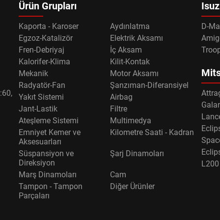
Ürün Grupları
Isuz
Kaporta - Karoser
Aydınlatma
D-Ma
Egzoz-Katalizör
Elektrik Aksamı
Amig
Fren-Debriyaj
İç Aksam
Troo
Kalorifer-Klima
Kilit-Kontak
Mits
Mekanik
Motor Aksamı
Radyatör-Fan
Şanzıman-Diferansiyel
:60,
Attra
Yakıt Sistemi
Airbag
Gala
Jant-Lastik
Filtre
Lance
Ateşleme Sistemi
Multimedya
Eclip
Emniyet Kemer ve
Kilometre Saati - Kadran
Spac
Aksesuarları
Eclip
Süspansiyon ve
Şarj Dinamoları
Direksiyon
L200
Marş Dinamoları
Cam
Tampon - Tampon
Diğer Ürünler
Parçaları