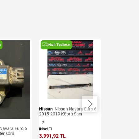
t
Hızlı Teslimat
Hızlı Teslima
Nissan
Nissan Navara Euro 6
Nissan
Nissan Navara Euro 6
2015-2019 Köprü Sacı
2015-2019 Arka
Z
Z
İkinci El
İkinci El
Sensörü
3.991,92 TL
4.277,06 TL