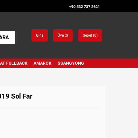
+90 532 737 2621
Giriş
Üye Ol
Sepet (
0
)
ARA
IAT FULLBACK
AMAROK
SSANGYONG
19 Sol Far