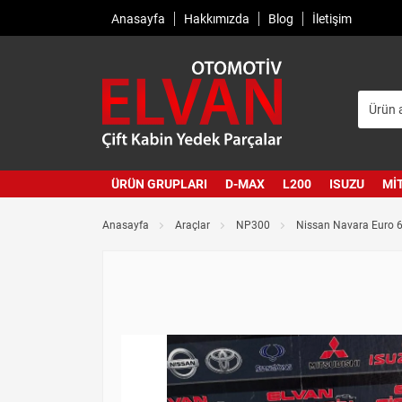
Anasayfa
Hakkımızda
Blog
İletişim
ÜRÜN GRUPLARI
D-MAX
L200
ISUZU
MI
Anasayfa
Araçlar
NP300
Nissan Navara Euro 6