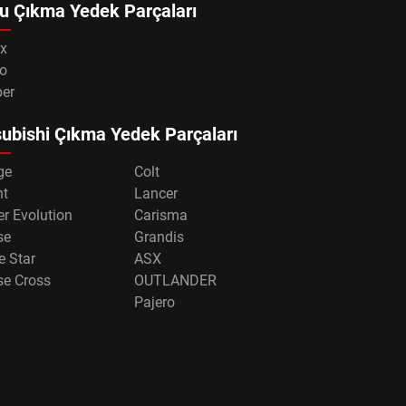
u Çıkma Yedek Parçaları
x
o
per
ubishi Çıkma Yedek Parçaları
ge
Colt
nt
Lancer
r Evolution
Carisma
se
Grandis
e Star
ASX
se Cross
OUTLANDER
Pajero