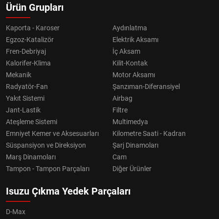
Ürün Grupları
Kaporta - Karoser
Aydınlatma
Egzoz-Katalizör
Elektrik Aksamı
Fren-Debriyaj
İç Aksam
Kalorifer-Klima
Kilit-Kontak
Mekanik
Motor Aksamı
Radyatör-Fan
Şanzıman-Diferansiyel
Yakıt Sistemi
Airbag
Jant-Lastik
Filtre
Ateşleme Sistemi
Multimedya
Emniyet Kemer ve Aksesuarları
Kilometre Saati - Kadran
Süspansiyon ve Direksiyon
Şarj Dinamoları
Marş Dinamoları
Cam
Tampon - Tampon Parçaları
Diğer Ürünler
Isuzu Çıkma Yedek Parçaları
D-Max