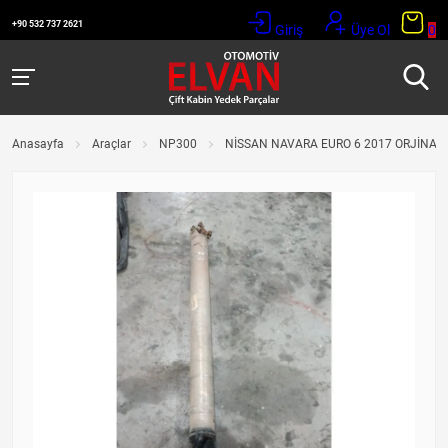
+90 532 737 2621
Giriş
Üye Ol
0
Anasayfa
Araçlar
NP300
NİSSAN NAVARA EURO 6 2017 ORJİNAL