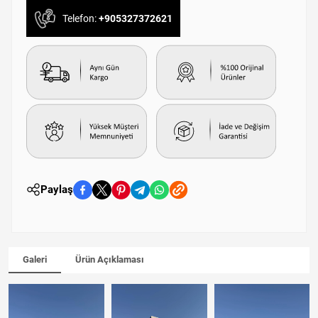
Telefon:
+905327372621
Paylaş
Galeri
Ürün Açıklaması