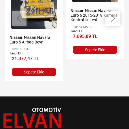
Nissan
Nissan Navara
Euro 6 2015-2019 Kamera
Kontrol Ünitesi
284A14JA1C
İkinci El
7.695,89 TL
Nissan
Nissan Navara
Euro 5 Airbag Beyni
0285110237
Sepete Ekle
İkinci El
21.377,47 TL
Sepete Ekle