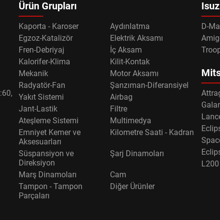
Ürün Grupları
Isuz
Kaporta - Karoser
Aydınlatma
D-Ma
Egzoz-Katalizör
Elektrik Aksamı
Amig
Fren-Debriyaj
İç Aksam
Troo
Kalorifer-Klima
Kilit-Kontak
Mits
Mekanik
Motor Aksamı
Radyatör-Fan
Şanzıman-Diferansiyel
:60,
Attra
Yakıt Sistemi
Airbag
Gala
Jant-Lastik
Filtre
Lance
Ateşleme Sistemi
Multimedya
Eclip
Emniyet Kemer ve
Kilometre Saati - Kadran
Spac
Aksesuarları
Eclip
Süspansiyon ve
Şarj Dinamoları
Direksiyon
L200
Marş Dinamoları
Cam
Tampon - Tampon
Diğer Ürünler
Parçaları