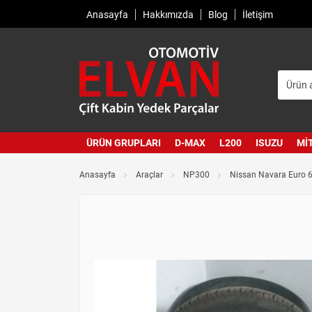
Anasayfa
Hakkımızda
Blog
İletişim
ÜRÜN GRUPLARI
D-MAX
L200
ISUZU
MI
Anasayfa
Araçlar
NP300
Nissan Navara Euro 6