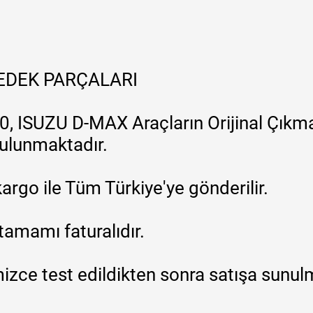
YEDEK PARÇALARI
, ISUZU D-MAX Araçların Orijinal Çıkma
 bulunmaktadır.
argo ile Tüm Türkiye'ye gönderilir.
tamamı faturalıdır.
zce test edildikten sonra satışa sunul