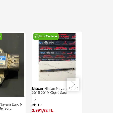
t
Hızlı Teslimat
Hızlı Teslima
Nissan
Nissan Navara Euro 6
Nissan
Nissan Navara Euro 6
2015-2019 Köprü Sacı
2015-2019 Arka
Z
Z
İkinci El
İkinci El
Sensörü
3.991,92 TL
4.277,06 TL