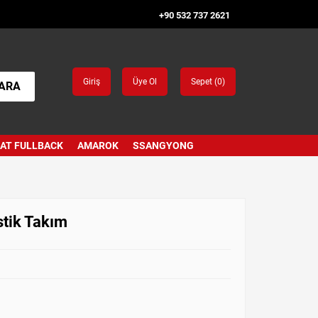
+90 532 737 2621
Giriş
Üye Ol
Sepet (
0
)
ARA
IAT FULLBACK
AMAROK
SSANGYONG
stik Takım