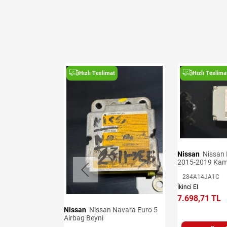
t
Hızlı Teslimat
Hızlı Teslima
Nissan
Nissan Navara Euro 6
2015-2019 Kam
Ünitesi
284A14JA1C
 Denge Kolları
İkinci El
7.698,71 TL
Nissan
Nissan Navara Euro 5
Airbag Beyni