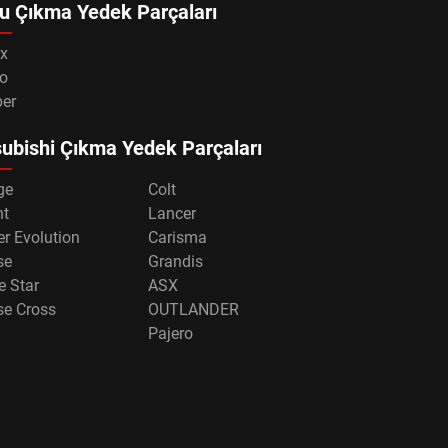
u Çıkma Yedek Parçaları
x
o
per
ubishi Çıkma Yedek Parçaları
ge
Colt
nt
Lancer
r Evolution
Carisma
se
Grandis
e Star
ASX
se Cross
OUTLANDER
Pajero