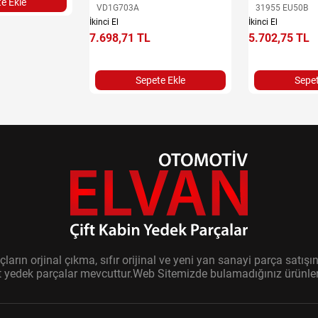
e Ekle
VD1G703A
31955 EU50B
İkinci El
İkinci El
7.698,71 TL
5.702,75 TL
Sepete Ekle
Sepet
ların orjinal çıkma, sıfır orijinal ve yeni yan sanayi parça sat
it yedek parçalar mevcuttur.Web Sitemizde bulamadığınız ürünler i