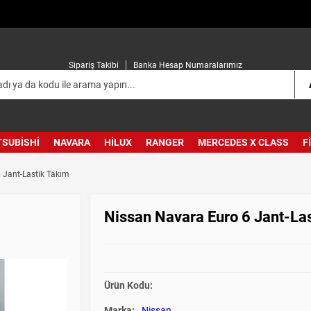
Sipariş Takibi
Banka Hesap Numaralarımız
TSUBISHI
NAVARA
HILUX
RANGER
MERCEDES X CLASS
F
 Jant-Lastik Takım
Nissan Navara Euro 6 Jant-La
Ürün Kodu:
Marka:
Nissan