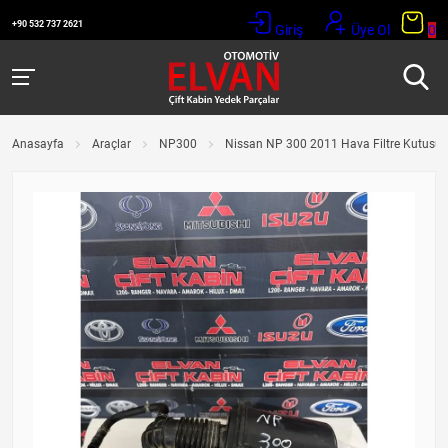
+90 532 737 2621
Giriş
Üye Ol
0
Anasayfa
Araçlar
NP300
Nissan NP 300 2011 Hava Filtre Kutusu