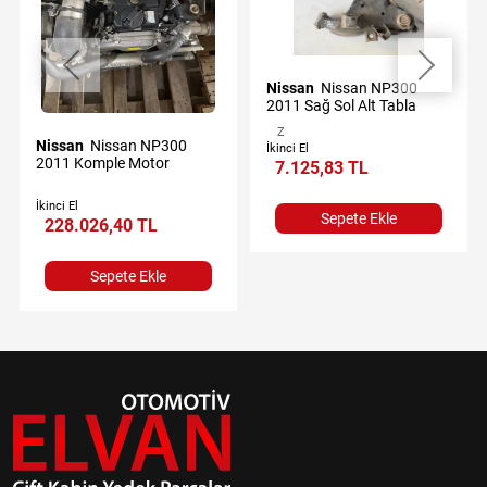
Nissan
Nissan NP300
2011 Sağ Sol Alt Tabla
Z
Nissan
Nissan NP300
İkinci El
2011 Komple Motor
7.125,83 TL
İkinci El
Sepete Ekle
228.026,40 TL
Sepete Ekle