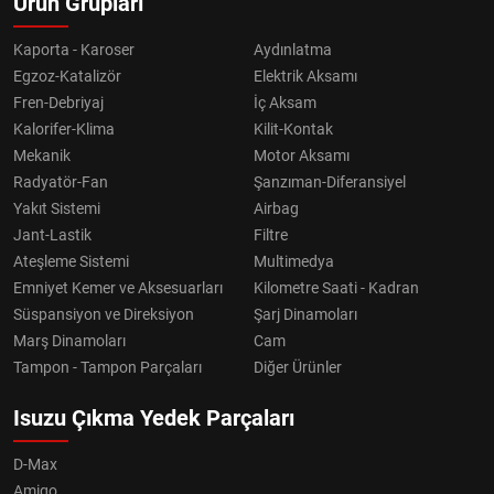
Ürün Grupları
Kaporta - Karoser
Aydınlatma
Egzoz-Katalizör
Elektrik Aksamı
Fren-Debriyaj
İç Aksam
Kalorifer-Klima
Kilit-Kontak
Mekanik
Motor Aksamı
Radyatör-Fan
Şanzıman-Diferansiyel
Yakıt Sistemi
Airbag
Jant-Lastik
Filtre
Ateşleme Sistemi
Multimedya
Emniyet Kemer ve Aksesuarları
Kilometre Saati - Kadran
Süspansiyon ve Direksiyon
Şarj Dinamoları
Marş Dinamoları
Cam
Tampon - Tampon Parçaları
Diğer Ürünler
Isuzu Çıkma Yedek Parçaları
D-Max
Amigo