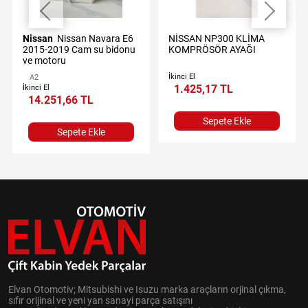
Nissan
Nissan Navara E6
NİSSAN NP300 KLİMA
2015-2019 Cam su bidonu
KOMPRÖSÖR AYAĞI
ve motoru
İkinci El
A2
1.425,17 TL
İkinci El
14.251,66 TL
Sepete Ekle
Sepete Ekle
Elvan Otomotiv; Mitsubishi ve Isuzu marka araçların orjinal çıkma,
sıfır orijinal ve yeni yan sanayi parça satışını