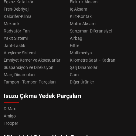
Egzoz-Katalizör
Elektrik Aksamı
Fren-Debriyaj
İç Aksam
Kalorifer-Klima
Kilit-Kontak
Mekanik
Motor Aksamı
Radyatör-Fan
Şanzıman-Diferansiyel
Yakıt Sistemi
Airbag
Jant-Lastik
Filtre
Ateşleme Sistemi
Multimedya
Emniyet Kemer ve Aksesuarları
Kilometre Saati - Kadran
Süspansiyon ve Direksiyon
Şarj Dinamoları
Marş Dinamoları
Cam
Tampon - Tampon Parçaları
Diğer Ürünler
Isuzu Çıkma Yedek Parçaları
D-Max
Amigo
Trooper