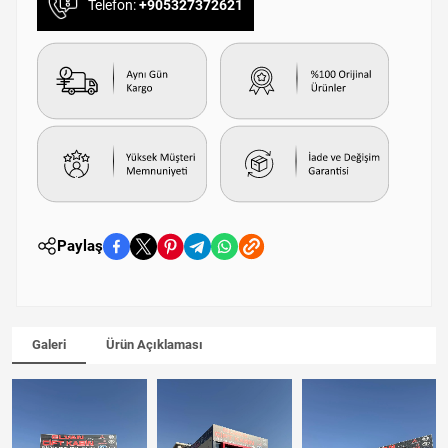
Telefon:
+905327372621
Paylaş
Galeri
Ürün Açıklaması