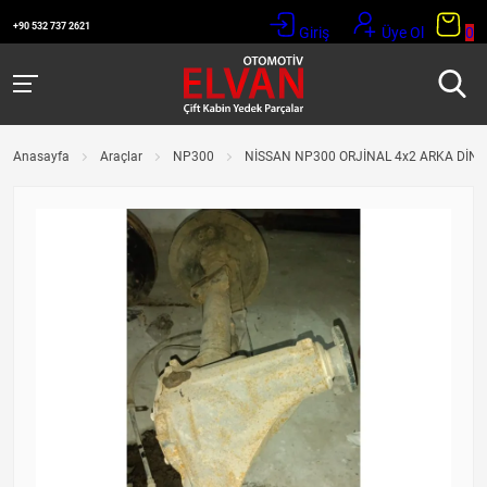
+90 532 737 2621
Giriş
Üye Ol
0
Anasayfa
Araçlar
NP300
NİSSAN NP300 ORJİNAL 4x2 ARKA DİNG