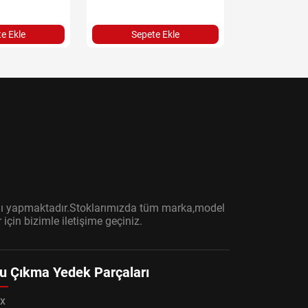
e Ekle
Sepete Ekle
Sepet
ışını yapmaktadır.Stoklarımızda tüm marka,model
çin bizimle iletişime geçiniz.
u Çıkma Yedek Parçaları
x