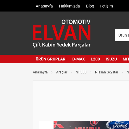
Anasayfa
Hakkımızda
Blog
İletişim
ÜRÜN GRUPLARI
D-MAX
L200
ISUZU
MI
Anasayfa
Araçlar
NP300
Nissan Skystar
N