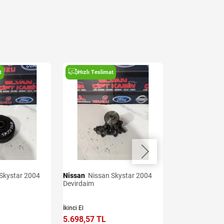
t
Hızlı Teslimat
Hızlı Teslima
Nissan
Nissan Skystar 2004
Nissan
Nissan Skystar 2004
Devirdaim
Emme Manifold
İkinci El
İkinci El
5.698,57 TL
10.257,43 TL