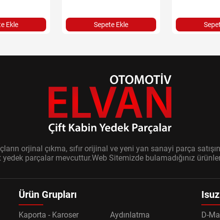
e Ekle
Sepete Ekle
Sepet
ların orjinal çıkma, sıfır orijinal ve yeni yan sanayi parça sat
it yedek parçalar mevcuttur.Web Sitemizde bulamadığınız ürünler i
Ürün Grupları
Isuz
Kaporta - Karoser
Aydınlatma
D-Ma