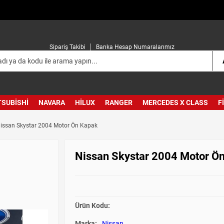
Sipariş Takibi
Banka Hesap Numaralarımız
TSUBISHI
NAVARA
HILUX
RANGER
MERCEDES X CLASS
F
issan Skystar 2004 Motor Ön Kapak
Nissan Skystar 2004 Motor Ö
Ürün Kodu:
Marka:
Nissan