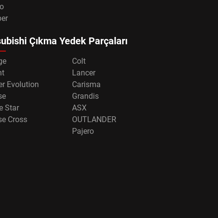
o
per
ubishi Çıkma Yedek Parçaları
ge
Colt
nt
Lancer
r Evolution
Carisma
se
Grandis
e Star
ASX
se Cross
OUTLANDER
Pajero