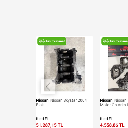
t
Hızlı Teslimat
Hızlı Teslima
Nissan
Nissan Skystar 2004
Nissan
Nissan Skystar 2004
u
Blok
Motor Ön Arka 
İkinci El
İkinci El
51.287,15 TL
4.558,86 TL