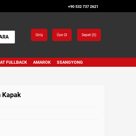
+90 532 737 2621
Giriş
Üye Ol
Sepet (
0
)
ARA
IAT FULLBACK
AMAROK
SSANGYONG
n Kapak