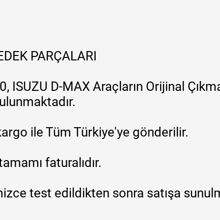
YEDEK PARÇALARI
, ISUZU D-MAX Araçların Orijinal Çıkma
 bulunmaktadır.
argo ile Tüm Türkiye'ye gönderilir.
tamamı faturalıdır.
zce test edildikten sonra satışa sunul