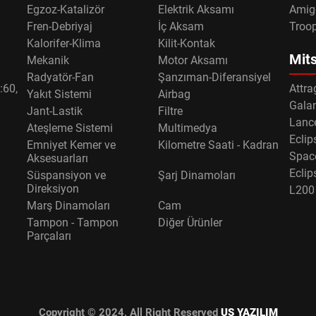
Egzoz-Katalizör
Elektrik Aksamı
Amig
Fren-Debriyaj
İç Aksam
Troo
Kalorifer-Klima
Kilit-Kontak
Mits
Mekanik
Motor Aksamı
Radyatör-Fan
Şanzıman-Diferansiyel
:60,
Attra
Yakıt Sistemi
Airbag
Gala
Jant-Lastik
Filtre
Lance
Ateşleme Sistemi
Multimedya
Eclip
Emniyet Kemer ve
Kilometre Saati - Kadran
Spac
Aksesuarları
Eclip
Süspansiyon ve
Şarj Dinamoları
Direksiyon
L200
Marş Dinamoları
Cam
Tampon - Tampon
Diğer Ürünler
Parçaları
Copyright © 2024, All Right Reserved
US YAZILIM