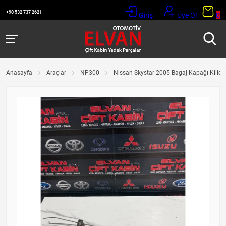
+90 532 737 2621
Giriş
Üye Ol
0
Anasayfa
Araçlar
NP300
Nissan Skystar 2005 Bagaj Kapağı Kilidi 