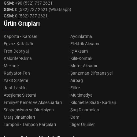
GSM:
+90 (532) 737 2621
GSM:
0 (532) 737 2621 (Whatsapp)
GSM:
0 (532) 737 2621
Ürün Grupları
Kaporta - Karoser
Aydınlatma
Egzoz-Katalizör
Elektrik Aksamı
Fren-Debriyaj
İç Aksam
Kalorifer-Klima
Kilit-Kontak
Mekanik
Motor Aksamı
Radyatör-Fan
Şanzıman-Diferansiyel
Yakıt Sistemi
Airbag
Jant-Lastik
Filtre
Ateşleme Sistemi
Multimedya
Emniyet Kemer ve Aksesuarları
Kilometre Saati - Kadran
Süspansiyon ve Direksiyon
Şarj Dinamoları
Marş Dinamoları
Cam
Tampon - Tampon Parçaları
Diğer Ürünler