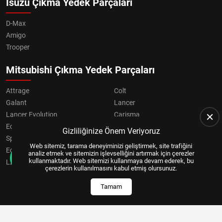
Isuzu Çıkma Yedek Parçaları
D-Max
Amigo
Trooper
Mitsubishi Çıkma Yedek Parçaları
Attrage
Colt
Galant
Lancer
Lancer Evolution
Carisma
Eclipse
Grandis
Gizliliğinize Önem Veriyoruz
Space Star
ASX
Web sitemiz, tarama deneyiminizi geliştirmek, site trafiğini
Eclipse Cross
OUTLANDER
analiz etmek ve sitemizin işlevselliğini artırmak için çerezler
kullanmaktadır. Web sitemizi kullanmaya devam ederek, bu
L200
Pajero
çerezlerin kullanılmasını kabul etmiş olursunuz.
Tamam
Copyright © 2024, All Right Reserved
US YAZILIM