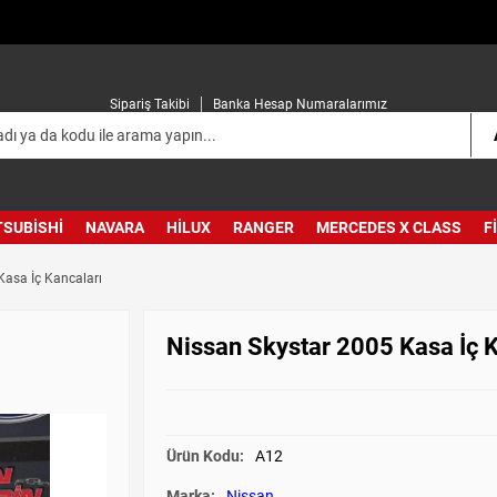
Sipariş Takibi
Banka Hesap Numaralarımız
TSUBISHI
NAVARA
HILUX
RANGER
MERCEDES X CLASS
F
Kasa İç Kancaları
Nissan Skystar 2005 Kasa İç K
Ürün Kodu:
A12
Marka:
Nissan