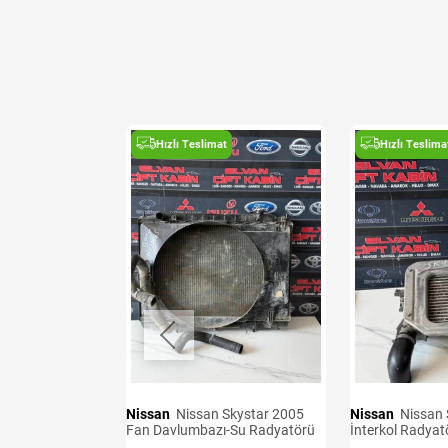
t
Hızlı Teslimat
Hızlı Teslima
Nissan
Nissan Skystar 2005
Nissan
Nissan Skystar 2005
 Sağ Sol
Fan Davlumbazı-Su Radyatörü
İnterkol Radyat