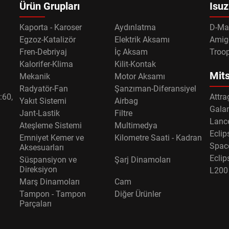
Ürün Grupları
Isuz
Kaporta - Karoser
Aydınlatma
D-Ma
Egzoz-Katalizör
Elektrik Aksamı
Amig
Fren-Debriyaj
İç Aksam
Troo
Kalorifer-Klima
Kilit-Kontak
Mits
Mekanik
Motor Aksamı
Radyatör-Fan
Şanzıman-Diferansiyel
:60,
Attra
Yakıt Sistemi
Airbag
Gala
Jant-Lastik
Filtre
Lance
Ateşleme Sistemi
Multimedya
Eclip
Emniyet Kemer ve
Kilometre Saati - Kadran
Spac
Aksesuarları
Eclip
Süspansiyon ve
Şarj Dinamoları
Direksiyon
L200
Marş Dinamoları
Cam
Tampon - Tampon
Diğer Ürünler
Parçaları