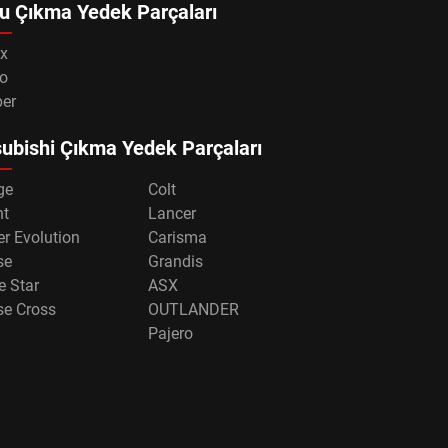
u Çıkma Yedek Parçaları
x
o
per
ubishi Çıkma Yedek Parçaları
ge
Colt
nt
Lancer
r Evolution
Carisma
se
Grandis
e Star
ASX
se Cross
OUTLANDER
Pajero