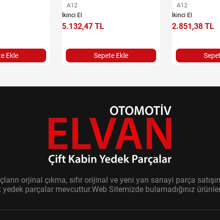
A12
A12
İkinci El
İkinci El
5.132,47 TL
2.851,38 TL
e Ekle
Sepete Ekle
Sepet
ların orjinal çıkma, sıfır orijinal ve yeni yan sanayi parça sat
it yedek parçalar mevcuttur.Web Sitemizde bulamadığınız ürünler i