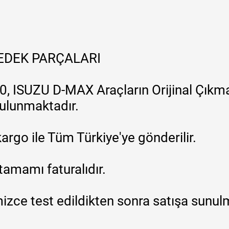
YEDEK PARÇALARI
, ISUZU D-MAX Araçların Orijinal Çıkma
 bulunmaktadır.
argo ile Tüm Türkiye'ye gönderilir.
tamamı faturalıdır.
zce test edildikten sonra satışa sunul