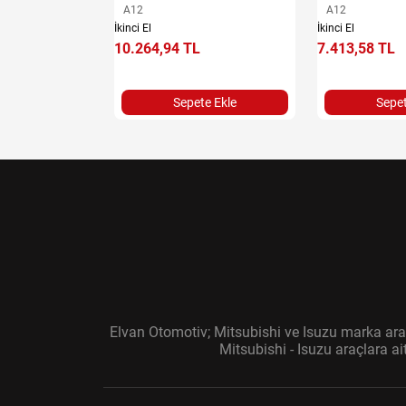
A12
A12
İkinci El
İkinci El
10.264,94 TL
7.413,58 TL
e Ekle
Sepete Ekle
Sepet
Elvan Otomotiv; Mitsubishi ve Isuzu marka araç
Mitsubishi - Isuzu araçlara a