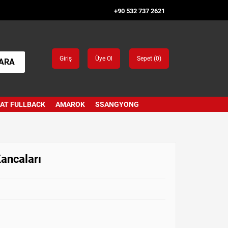
+90 532 737 2621
Giriş
Üye Ol
Sepet (
0
)
ARA
IAT FULLBACK
AMAROK
SSANGYONG
ancaları