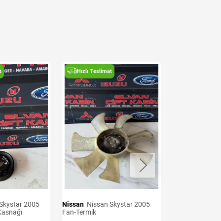
t
Hızlı Teslimat
Hızlı Teslima
Nissan
Nissan Skystar 2005
Nissan
Nissan Skystar 2005
Kasnağı
Fan-Termik
Motor Kulakları