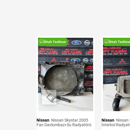
t
Hızlı Teslimat
Hızlı Teslima
Nissan
Nissan Skystar 2005
Nissan
Nissan Skystar 2005
 Sağ Sol
Fan Davlumbazı-Su Radyatörü
İnterkol Radyat