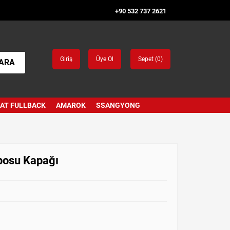
+90 532 737 2621
Giriş
Üye Ol
Sepet (
0
)
ARA
IAT FULLBACK
AMAROK
SSANGYONG
posu Kapağı