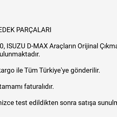
YEDEK PARÇALARI
, ISUZU D-MAX Araçların Orijinal Çıkma
 bulunmaktadır.
argo ile Tüm Türkiye'ye gönderilir.
tamamı faturalıdır.
zce test edildikten sonra satışa sunul