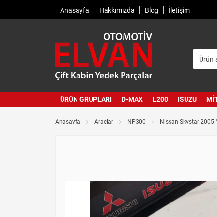
Anasayfa
Hakkımızda
Blog
İletişim
ÜRÜN GRUPLARI
D-MAX
L200
ISUZU
MI
Anasayfa
Araçlar
NP300
Nissan Skystar 2005 