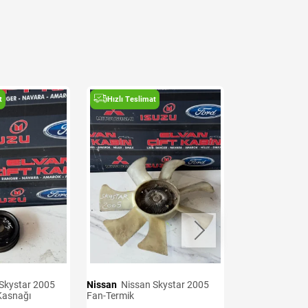
t
Hızlı Teslimat
Hızlı Teslima
Nissan
Nissan Skystar 2005
Nissan
Nissan Skystar 2005
Kasnağı
Fan-Termik
Motor Kulakları