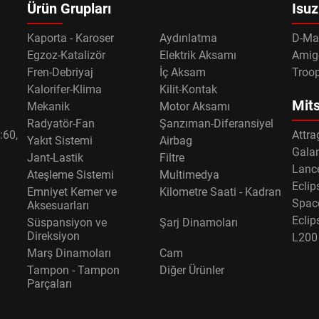
Ürün Grupları
Isuz
Kaporta - Karoser
Aydınlatma
D-Ma
Egzoz-Katalizör
Elektrik Aksamı
Amig
Fren-Debriyaj
İç Aksam
Troo
Kalorifer-Klima
Kilit-Kontak
Mits
Mekanik
Motor Aksamı
Radyatör-Fan
Şanzıman-Diferansiyel
:60,
Attra
Yakıt Sistemi
Airbag
Gala
Jant-Lastik
Filtre
Lance
Ateşleme Sistemi
Multimedya
Eclip
Emniyet Kemer ve
Kilometre Saati - Kadran
Spac
Aksesuarları
Eclip
Süspansiyon ve
Şarj Dinamoları
Direksiyon
L200
Marş Dinamoları
Cam
Tampon - Tampon
Diğer Ürünler
Parçaları