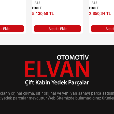
A12
A12
İkinci El
İkinci El
5.130,60 TL
2.850,34 TL
e Ekle
Sepete Ekle
Sepet
ların orjinal çıkma, sıfır orijinal ve yeni yan sanayi parça sat
it yedek parçalar mevcuttur.Web Sitemizde bulamadığınız ürünler i