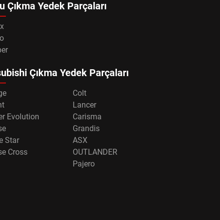
u Çıkma Yedek Parçaları
x
o
per
ubishi Çıkma Yedek Parçaları
ge
Colt
nt
Lancer
r Evolution
Carisma
se
Grandis
e Star
ASX
se Cross
OUTLANDER
Pajero