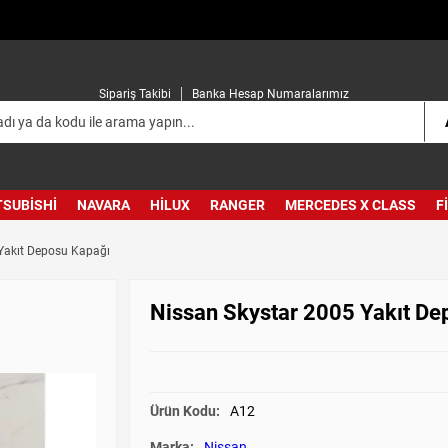
Sipariş Takibi
Banka Hesap Numaralarımız
TSUBISHI
NAVARA
HILUX
RANGER
MERCEDES X CLASS
F
Yakıt Deposu Kapağı
Nissan Skystar 2005 Yakıt De
Ürün Kodu:
A12
Marka:
Nissan