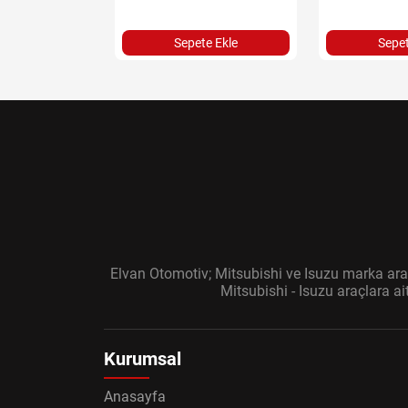
Sepete Ekle
Sepet
Elvan Otomotiv; Mitsubishi ve Isuzu marka araç
Mitsubishi - Isuzu araçlara a
Kurumsal
Anasayfa