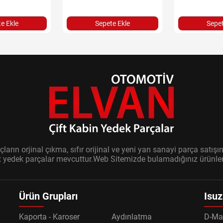
e Ekle
Sepete Ekle
Sepet
ların orjinal çıkma, sıfır orijinal ve yeni yan sanayi parça sat
it yedek parçalar mevcuttur.Web Sitemizde bulamadığınız ürünler i
Ürün Grupları
Isuz
Kaporta - Karoser
Aydınlatma
D-Ma