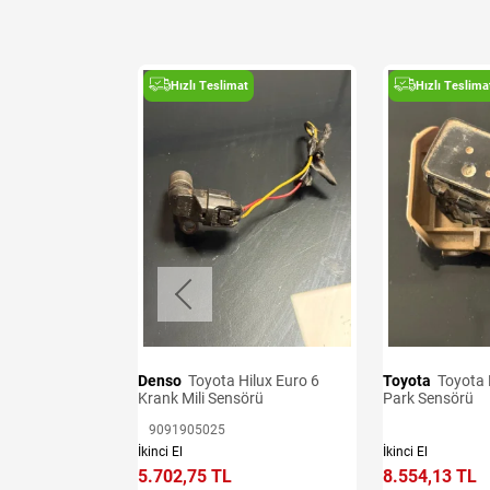
t
Hızlı Teslimat
Hızlı Teslima
i ve Airbag
Denso
Toyota Hilux Euro 6
Toyota
Toyota Hilux 2020-2025
Krank Mili Sensörü
Park Sensörü
e Ekle
9091905025
İkinci El
İkinci El
5.702,75 TL
8.554,13 TL