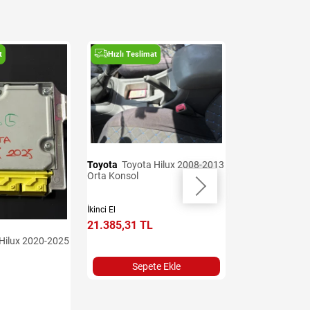
t
Hızlı Teslimat
Hızlı Teslima
Toyota
Toyota Hilux 2008-2013
Toyota
Toyota Hilux 2008-2013
Orta Konsol
Direksiyon Simid
İkinci El
İkinci El
21.385,31 TL
19.959,62 TL
Sepete Ekle
Sepet