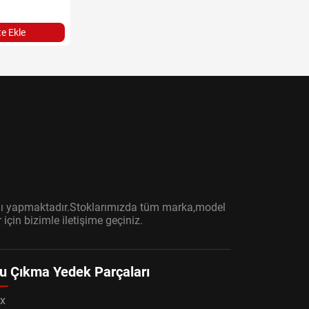
e Ekle
ışını yapmaktadır.Stoklarımızda tüm marka,model
çin bizimle iletişime geçiniz.
u Çıkma Yedek Parçaları
x