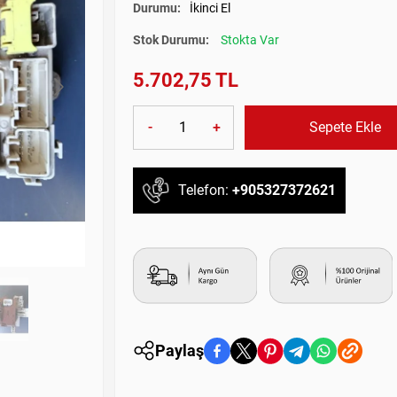
Durumu:
İkinci El
Stok Durumu:
Stokta Var
5.702,75 TL
-
+
Sepete Ekle
Telefon:
+905327372621
Paylaş