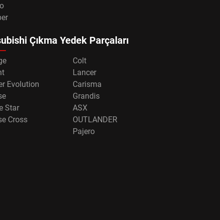
o
per
ubishi Çıkma Yedek Parçaları
ge
Colt
nt
Lancer
r Evolution
Carisma
se
Grandis
e Star
ASX
se Cross
OUTLANDER
Pajero