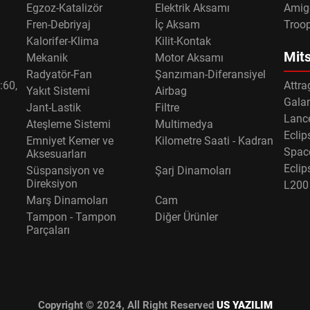
Egzoz-Katalizör
Elektrik Aksamı
Amig
Fren-Debriyaj
İç Aksam
Troo
Kalorifer-Klima
Kilit-Kontak
Mits
Mekanik
Motor Aksamı
Radyatör-Fan
Şanzıman-Diferansiyel
:60,
Attra
Yakıt Sistemi
Airbag
Gala
Jant-Lastik
Filtre
Lance
Ateşleme Sistemi
Multimedya
Eclip
Emniyet Kemer ve
Kilometre Saati - Kadran
Spac
Aksesuarları
Eclip
Süspansiyon ve
Şarj Dinamoları
Direksiyon
L200
Marş Dinamoları
Cam
Tampon - Tampon
Diğer Ürünler
Parçaları
Copyright © 2024, All Right Reserved
US YAZILIM