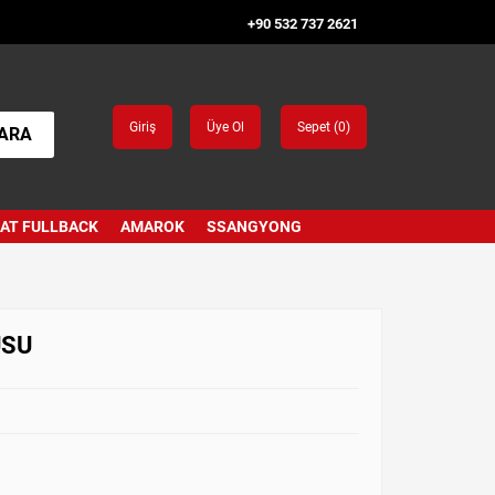
+90 532 737 2621
Giriş
Üye Ol
Sepet (
0
)
ARA
IAT FULLBACK
AMAROK
SSANGYONG
USU