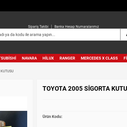
Sipariş Takibi
Banka Hesap Numaralarımız
TSUBISHI
NAVARA
HILUX
RANGER
MERCEDES X CLASS
F
A KUTUSU
TOYOTA 2005 SİGORTA KUT
Ürün Kodu: