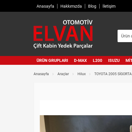
Anasayfa
Hakkımızda
Blog
İletişim
ÜRÜN GRUPLARI
D-MAX
L200
ISUZU
MI
Anasayfa
Araçlar
Hilux
TOYOTA 2005 SİGORT