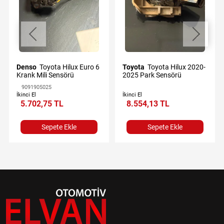
Denso
Toyota Hilux Euro 6
Toyota
Toyota Hilux 2020-
Krank Mili Sensörü
2025 Park Sensörü
9091905025
İkinci El
İkinci El
5.702,75 TL
8.554,13 TL
Sepete Ekle
Sepete Ekle