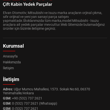
Elvan Otomotiv; Mitsubishi ve Isuzu marka araçların orjinal çıkma,
sıfır orijinal ve yeni yan sanayi parça satışını
yapmaktadır.Stoklarımızda tüm marka,model Mitsubishi - Isuzu
araçlara ait yedek parçalar mevcuttur.Web Sitemizde bulamadığınız
ürünler için bizimle iletişime geçiniz.
Kurumsal
Anasayfa
Hakkımızda
İletişim
İletişim
Adres:
Uğur Mumcu Mahallesi, 1573. Sokak No:60, 06370
Yenimahalle/Ankara
GSM:
+90 (532) 737 2621
GSM:
0 (532) 737 2621 (Whatsapp)
GSM:
0 (532) 737 2621