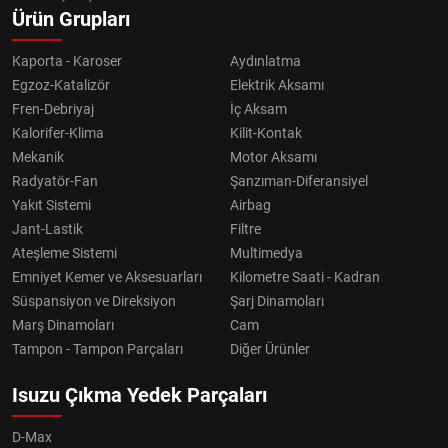
Ürün Grupları
Kaporta - Karoser
Aydınlatma
Egzoz-Katalizör
Elektrik Aksamı
Fren-Debriyaj
İç Aksam
Kalorifer-Klima
Kilit-Kontak
Mekanik
Motor Aksamı
Radyatör-Fan
Şanzıman-Diferansiyel
Yakıt Sistemi
Airbag
Jant-Lastik
Filtre
Ateşleme Sistemi
Multimedya
Emniyet Kemer ve Aksesuarları
Kilometre Saati - Kadran
Süspansiyon ve Direksiyon
Şarj Dinamoları
Marş Dinamoları
Cam
Tampon - Tampon Parçaları
Diğer Ürünler
Isuzu Çıkma Yedek Parçaları
D-Max