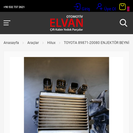
+90 532 737 2621
Giriş
Üye Ol
0
Anasayfa
Araçlar
Hilux
TOYOTA 89871-20080 ENJEKTÖR BEYNİ