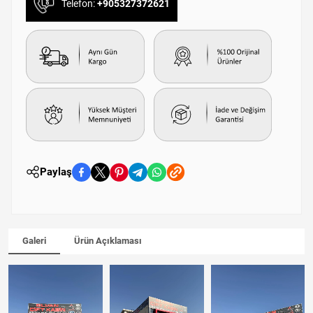
Telefon:
+905327372621
Paylaş
Galeri
Ürün Açıklaması