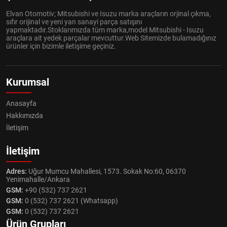
Elvan Otomotiv; Mitsubishi ve Isuzu marka araçların orjinal çıkma,
sıfır orijinal ve yeni yan sanayi parça satışını
yapmaktadır.Stoklarımızda tüm marka,model Mitsubishi - Isuzu
araçlara ait yedek parçalar mevcuttur.Web Sitemizde bulamadığınız
ürünler için bizimle iletişime geçiniz.
Kurumsal
Anasayfa
Hakkımızda
İletişim
İletişim
Adres:
Uğur Mumcu Mahallesi, 1573. Sokak No:60, 06370
Yenimahalle/Ankara
GSM:
+90 (532) 737 2621
GSM:
0 (532) 737 2621 (Whatsapp)
GSM:
0 (532) 737 2621
Ürün Grupları