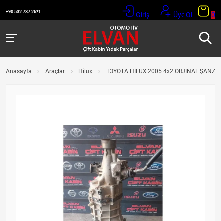
+90 532 737 2621
Giriş
Üye Ol
0
Anasayfa
Araçlar
Hilux
TOYOTA HİLUX 2005 4x2 ORJİNAL ŞANZI