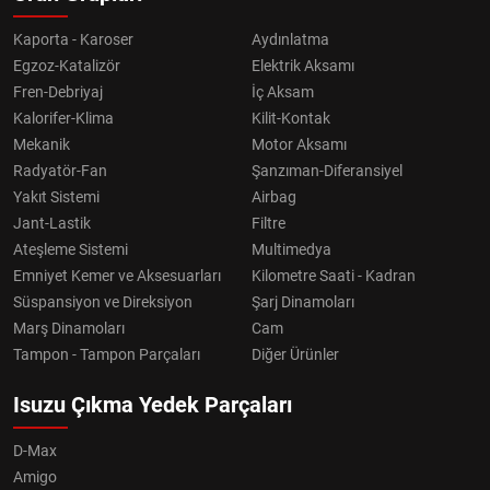
Kaporta - Karoser
Aydınlatma
Egzoz-Katalizör
Elektrik Aksamı
Fren-Debriyaj
İç Aksam
Kalorifer-Klima
Kilit-Kontak
Mekanik
Motor Aksamı
Radyatör-Fan
Şanzıman-Diferansiyel
Yakıt Sistemi
Airbag
Jant-Lastik
Filtre
Ateşleme Sistemi
Multimedya
Emniyet Kemer ve Aksesuarları
Kilometre Saati - Kadran
Süspansiyon ve Direksiyon
Şarj Dinamoları
Marş Dinamoları
Cam
Tampon - Tampon Parçaları
Diğer Ürünler
Isuzu Çıkma Yedek Parçaları
D-Max
Amigo