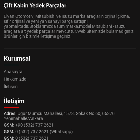
Elvan Otomotiv; Mitsubishi ve Isuzu marka araçların orjinal çıkma,
sıfır orijinal ve yeni yan sanayi parça satışını
yapmaktadır.Stoklarımızda tüm marka,model Mitsubishi - Isuzu
araçlara ait yedek parçalar mevcuttur.Web Sitemizde bulamadığınız
ürünler için bizimle iletişime geçiniz.
Kurumsal
Anasayfa
Hakkımızda
İletişim
İletişim
Adres:
Uğur Mumcu Mahallesi, 1573. Sokak No:60, 06370
Yenimahalle/Ankara
GSM:
+90 (532) 737 2621
GSM:
0 (532) 737 2621 (Whatsapp)
GSM:
0 (532) 737 2621