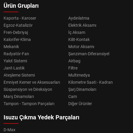
Ürün Grupları
Kaporta - Karoser
Aydınlatma
Egzoz-Katalizör
Elektrik Aksamı
Fren-Debriyaj
İç Aksam
Kalorifer-Klima
Kilit-Kontak
Mekanik
Motor Aksamı
Radyatör-Fan
Şanzıman-Diferansiyel
Yakıt Sistemi
Airbag
Jant-Lastik
Filtre
Ateşleme Sistemi
Multimedya
Emniyet Kemer ve Aksesuarları
Kilometre Saati - Kadran
Süspansiyon ve Direksiyon
Şarj Dinamoları
Marş Dinamoları
Cam
Tampon - Tampon Parçaları
Diğer Ürünler
Isuzu Çıkma Yedek Parçaları
D-Max