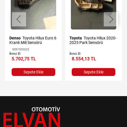
Denso
Toyota Hilux Euro 6
Toyota
Toyota Hilux 2020-
Krank Mili Sensörü
2025 Park Sensörü
9091905025
İkinci El
İkinci El
5.702,75 TL
8.554,13 TL
Sepete Ekle
Sepete Ekle