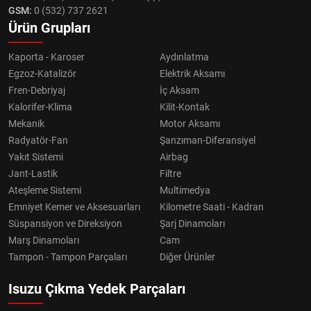
GSM:
0 (532) 737 2621
Ürün Grupları
Kaporta - Karoser
Aydınlatma
Egzoz-Katalizör
Elektrik Aksamı
Fren-Debriyaj
İç Aksam
Kalorifer-Klima
Kilit-Kontak
Mekanik
Motor Aksamı
Radyatör-Fan
Şanzıman-Diferansiyel
Yakıt Sistemi
Airbag
Jant-Lastik
Filtre
Ateşleme Sistemi
Multimedya
Emniyet Kemer ve Aksesuarları
Kilometre Saati - Kadran
Süspansiyon ve Direksiyon
Şarj Dinamoları
Marş Dinamoları
Cam
Tampon - Tampon Parçaları
Diğer Ürünler
Isuzu Çıkma Yedek Parçaları