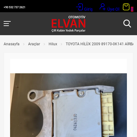
+90 532 737 2621
Giriş
Üye Ol
0
Anasayfa
Araçlar
Hilux
TOYOTA HİLÜX 2009 89170-0K141 AİRBAG