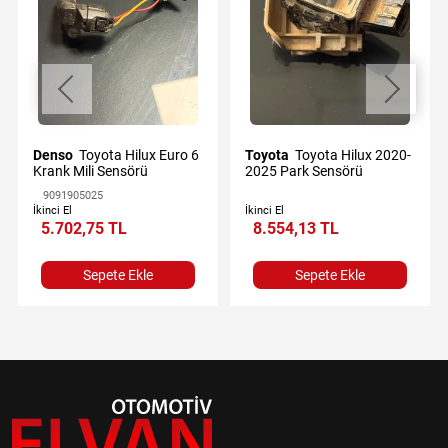
Denso
Toyota Hilux Euro 6
Toyota
Toyota Hilux 2020-
Krank Mili Sensörü
2025 Park Sensörü
9091905025
İkinci El
İkinci El
5.702,75 TL
8.554,13 TL
Sepete Ekle
Sepete Ekle