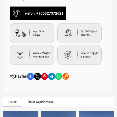
Telefon:
+905327372621
Paylaş
Galeri
Ürün Açıklaması