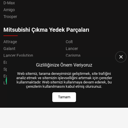
D-Max
Amigo
Trooper
Mitsubishi Çıkma Yedek Parçaları
Attrage
Colt
Galant
Lancer
Lancer Evolution
Carisma
Eclipse
Grandis
Gizliliğinize Önem Veriyoruz
Space Star
ASX
Web sitemiz, tarama deneyiminizi geliştirmek, site trafiğini
Eclipse Cross
OUTLANDER
analiz etmek ve sitemizin işlevselliğini artırmak için çerezler
kullanmaktadır. Web sitemizi kullanmaya devam ederek, bu
L200
Pajero
çerezlerin kullanılmasını kabul etmiş olursunuz.
Tamam
Copyright © 2024, All Right Reserved
US YAZILIM