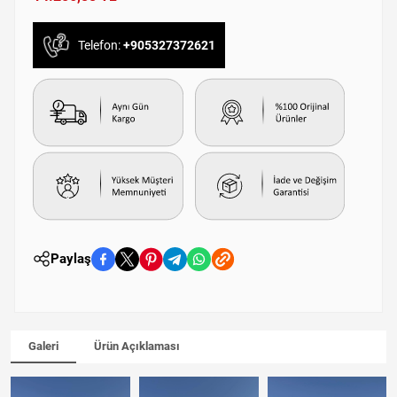
Telefon:
+905327372621
Paylaş
Galeri
Ürün Açıklaması