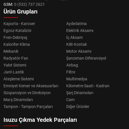
GSM:
0 (532) 737 2621
Ürün Grupları
Kaporta - Karoser
Aydınlatma
Egzoz-Katalizör
Elektrik Aksamı
Fren-Debriyaj
İç Aksam
Kalorifer-Klima
Kilit-Kontak
Mekanik
Motor Aksamı
Radyatör-Fan
Şanzıman-Diferansiyel
Yakıt Sistemi
Airbag
Jant-Lastik
Filtre
Ateşleme Sistemi
Multimedya
Emniyet Kemer ve Aksesuarları
Kilometre Saati - Kadran
Süspansiyon ve Direksiyon
Şarj Dinamoları
Marş Dinamoları
Cam
Tampon - Tampon Parçaları
Diğer Ürünler
Isuzu Çıkma Yedek Parçaları