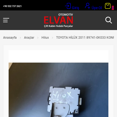
+90 532 737 2621
Giriş
Üye Ol
0
Anasayfa
Araçlar
Hilux
TOYOTA HİLÜX 2011 89741-0K033 KONFO