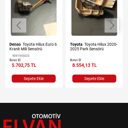
Denso
Toyota Hilux Euro 6
Toyota
Toyota Hilux 2020-
Krank Mili Sensörü
2025 Park Sensörü
9091905025
İkinci El
İkinci El
5.702,75 TL
8.554,13 TL
Sepete Ekle
Sepete Ekle