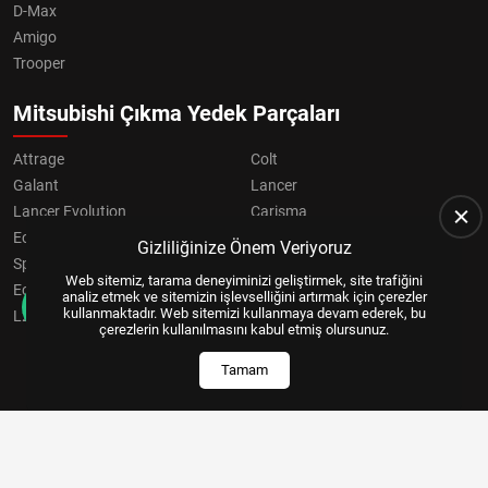
D-Max
Amigo
Trooper
Mitsubishi Çıkma Yedek Parçaları
Attrage
Colt
Galant
Lancer
Lancer Evolution
Carisma
Eclipse
Grandis
Gizliliğinize Önem Veriyoruz
Space Star
ASX
Web sitemiz, tarama deneyiminizi geliştirmek, site trafiğini
Eclipse Cross
OUTLANDER
analiz etmek ve sitemizin işlevselliğini artırmak için çerezler
kullanmaktadır. Web sitemizi kullanmaya devam ederek, bu
L200
Pajero
çerezlerin kullanılmasını kabul etmiş olursunuz.
Tamam
Copyright © 2024, All Right Reserved
US YAZILIM