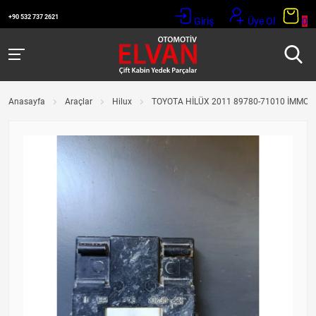
+90 532 737 2621
Giriş
Üye Ol
0
Anasayfa
Araçlar
Hilux
TOYOTA HİLÜX 2011 89780-71010 İMMO 