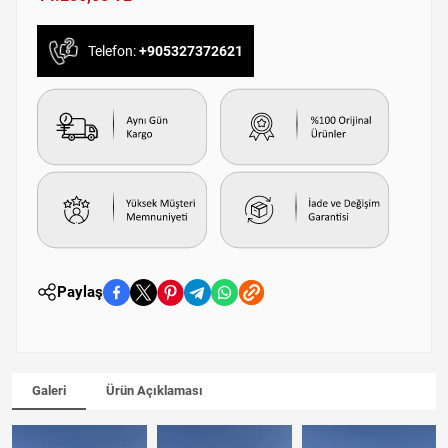
Telefon:
+905327372621
Paylaş
Galeri
Ürün Açıklaması