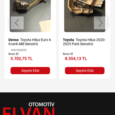
Denso
Toyota Hilux Euro 6
Toyota
Toyota Hilux 2020-
Krank Mili Sensörü
2025 Park Sensörü
9091905025
İkinci El
İkinci El
5.702,75 TL
8.554,13 TL
Sepete Ekle
Sepete Ekle