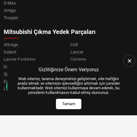
D-Max
Amigo
Trooper
Mitsubishi Çıkma Yedek Parçaları
Attrage
Colt
Galant
Lancer
Lancer Evolution
Carisma
Eclipse
Grandis
Gizliliğinize Önem Veriyoruz
Space Star
ASX
Web sitemiz, tarama deneyiminizi geliştirmek, site trafiğini
Eclipse Cross
OUTLANDER
analiz etmek ve sitemizin işlevselliğini artırmak için çerezler
kullanmaktadır. Web sitemizi kullanmaya devam ederek, bu
L200
Pajero
çerezlerin kullanılmasını kabul etmiş olursunuz.
Tamam
Copyright © 2024, All Right Reserved
US YAZILIM