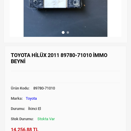
TOYOTA HİLÜX 2011 89780-71010 İMMO
BEYNİ
Ürün Kodu:
89780-71010
Marka:
Toyota
Durumu:
İkinci El
Stok Durumu:
Stokta Var
14.256,88 TL