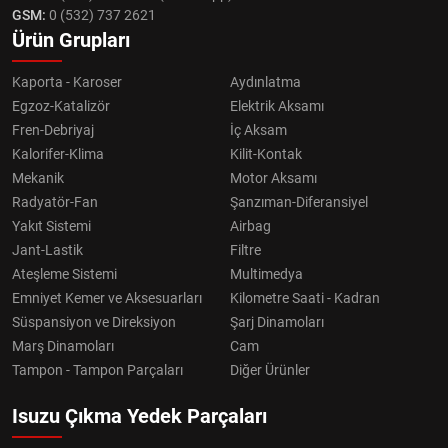
GSM:
0 (532) 737 2621
Ürün Grupları
Kaporta - Karoser
Aydınlatma
Egzoz-Katalizör
Elektrik Aksamı
Fren-Debriyaj
İç Aksam
Kalorifer-Klima
Kilit-Kontak
Mekanik
Motor Aksamı
Radyatör-Fan
Şanzıman-Diferansiyel
Yakıt Sistemi
Airbag
Jant-Lastik
Filtre
Ateşleme Sistemi
Multimedya
Emniyet Kemer ve Aksesuarları
Kilometre Saati - Kadran
Süspansiyon ve Direksiyon
Şarj Dinamoları
Marş Dinamoları
Cam
Tampon - Tampon Parçaları
Diğer Ürünler
Isuzu Çıkma Yedek Parçaları