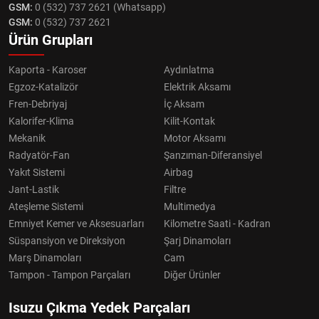
GSM:
0 (532) 737 2621 (Whatsapp)
GSM:
0 (532) 737 2621
Ürün Grupları
Kaporta - Karoser
Aydınlatma
Egzoz-Katalizör
Elektrik Aksamı
Fren-Debriyaj
İç Aksam
Kalorifer-Klima
Kilit-Kontak
Mekanik
Motor Aksamı
Radyatör-Fan
Şanzıman-Diferansiyel
Yakıt Sistemi
Airbag
Jant-Lastik
Filtre
Ateşleme Sistemi
Multimedya
Emniyet Kemer ve Aksesuarları
Kilometre Saati - Kadran
Süspansiyon ve Direksiyon
Şarj Dinamoları
Marş Dinamoları
Cam
Tampon - Tampon Parçaları
Diğer Ürünler
Isuzu Çıkma Yedek Parçaları