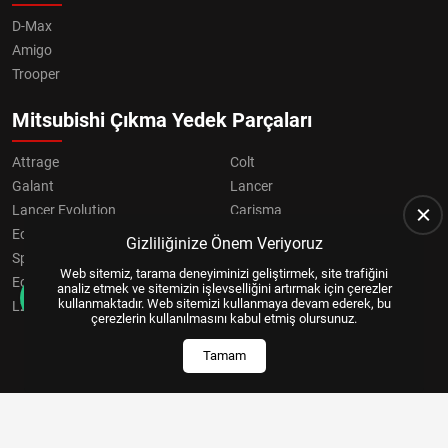
D-Max
Amigo
Trooper
Mitsubishi Çıkma Yedek Parçaları
Attrage
Colt
Galant
Lancer
Lancer Evolution
Carisma
Eclipse
Grandis
Gizliliğinize Önem Veriyoruz
Space Star
ASX
Web sitemiz, tarama deneyiminizi geliştirmek, site trafiğini
Eclipse Cross
OUTLANDER
analiz etmek ve sitemizin işlevselliğini artırmak için çerezler
kullanmaktadır. Web sitemizi kullanmaya devam ederek, bu
L200
Pajero
çerezlerin kullanılmasını kabul etmiş olursunuz.
Tamam
Copyright © 2024, All Right Reserved
US YAZILIM