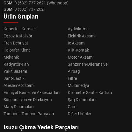
GSM:
0 (532) 737 2621 (Whatsapp)
GSM:
0 (532) 737 2621
Ürün Grupları
Kaporta - Karoser
Aydınlatma
Egzoz-Katalizör
Elektrik Aksamı
Fren-Debriyaj
İç Aksam
Kalorifer-Klima
Kilit-Kontak
Mekanik
Motor Aksamı
Radyatör-Fan
Şanzıman-Diferansiyel
Yakıt Sistemi
Airbag
Jant-Lastik
Filtre
Ateşleme Sistemi
Multimedya
Emniyet Kemer ve Aksesuarları
Kilometre Saati - Kadran
Süspansiyon ve Direksiyon
Şarj Dinamoları
Marş Dinamoları
Cam
Tampon - Tampon Parçaları
Diğer Ürünler
Isuzu Çıkma Yedek Parçaları