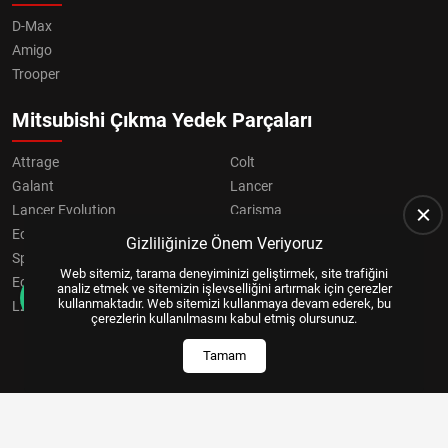
D-Max
Amigo
Trooper
Mitsubishi Çıkma Yedek Parçaları
Attrage
Colt
Galant
Lancer
Lancer Evolution
Carisma
Eclipse
Grandis
Gizliliğinize Önem Veriyoruz
Space Star
ASX
Web sitemiz, tarama deneyiminizi geliştirmek, site trafiğini
Eclipse Cross
OUTLANDER
analiz etmek ve sitemizin işlevselliğini artırmak için çerezler
kullanmaktadır. Web sitemizi kullanmaya devam ederek, bu
L200
Pajero
çerezlerin kullanılmasını kabul etmiş olursunuz.
Tamam
Copyright © 2024, All Right Reserved
US YAZILIM