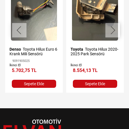
Denso
Toyota Hilux Euro 6
Toyota
Toyota Hilux 2020-
Krank Mili Sensörü
2025 Park Sensörü
9091905025
İkinci El
İkinci El
5.702,75 TL
8.554,13 TL
Sepete Ekle
Sepete Ekle