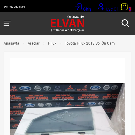
+90 532 737 2621
Giriş
Üye Ol
0
Anasayfa
Araçlar
Hilux
Toyota Hilux 2013 Sol Ön Cam