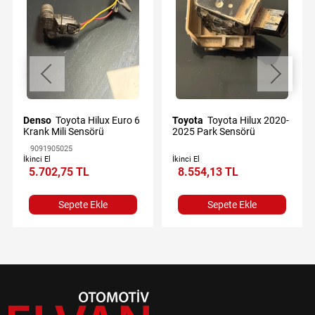
Denso
Toyota Hilux Euro 6
Toyota
Toyota Hilux 2020-
Krank Mili Sensörü
2025 Park Sensörü
9091905025
İkinci El
İkinci El
5.702,75 TL
8.554,13 TL
Sepete Ekle
Sepete Ekle