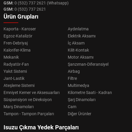
GSM:
0 (532) 737 2621 (Whatsapp)
GSM:
0 (532) 737 2621
Ürün Grupları
Kaporta - Karoser
Aydınlatma
Egzoz-Katalizör
Elektrik Aksamı
Fren-Debriyaj
İç Aksam
Kalorifer-Klima
Kilit-Kontak
Mekanik
Motor Aksamı
Radyatör-Fan
Şanzıman-Diferansiyel
Yakıt Sistemi
Airbag
Jant-Lastik
Filtre
Ateşleme Sistemi
Multimedya
Emniyet Kemer ve Aksesuarları
Kilometre Saati - Kadran
Süspansiyon ve Direksiyon
Şarj Dinamoları
Marş Dinamoları
Cam
Tampon - Tampon Parçaları
Diğer Ürünler
Isuzu Çıkma Yedek Parçaları