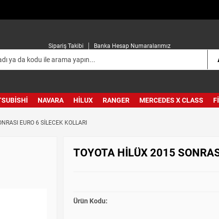
Sipariş Takibi
Banka Hesap Numaralarımız
TSUBISHI
NAVARA
HILUX
RANGER
MERCEDES X CLASS
F
NRASI EURO 6 SİLECEK KOLLARI
TOYOTA HİLÜX 2015 SONRASI
Ürün Kodu: