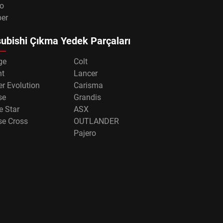
o
per
ubishi Çıkma Yedek Parçaları
ge
Colt
nt
Lancer
r Evolution
Carisma
se
Grandis
e Star
ASX
se Cross
OUTLANDER
Pajero