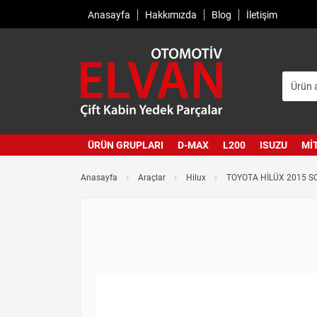
Anasayfa
Hakkımızda
Blog
İletişim
ÜRÜN GRUPLARI
D-MAX
L200
ISUZU
MI
Anasayfa
Araçlar
Hilux
TOYOTA HİLÜX 2015 SO