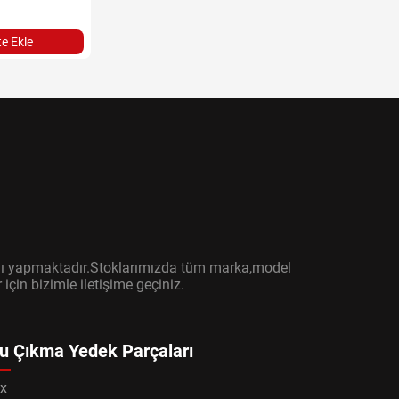
e Ekle
ışını yapmaktadır.Stoklarımızda tüm marka,model
çin bizimle iletişime geçiniz.
u Çıkma Yedek Parçaları
x