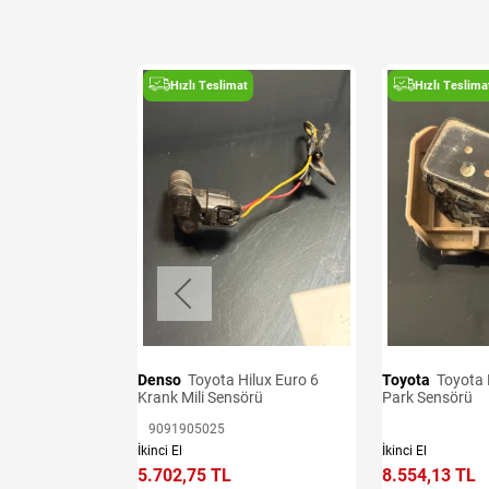
t
Hızlı Teslimat
Hızlı Teslima
i ve Airbag
Denso
Toyota Hilux Euro 6
Toyota
Toyota Hilux 2020-2025
Krank Mili Sensörü
Park Sensörü
e Ekle
9091905025
İkinci El
İkinci El
5.702,75 TL
8.554,13 TL