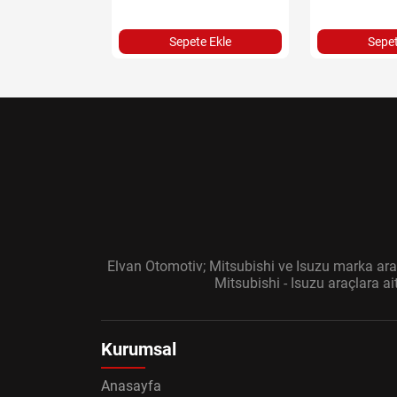
Sepete Ekle
Sepet
Elvan Otomotiv; Mitsubishi ve Isuzu marka araç
Mitsubishi - Isuzu araçlara a
Kurumsal
Anasayfa