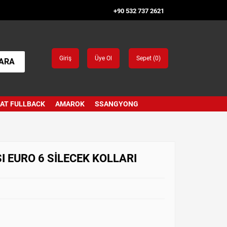
+90 532 737 2621
Giriş
Üye Ol
Sepet (
0
)
ARA
IAT FULLBACK
AMAROK
SSANGYONG
 EURO 6 SİLECEK KOLLARI