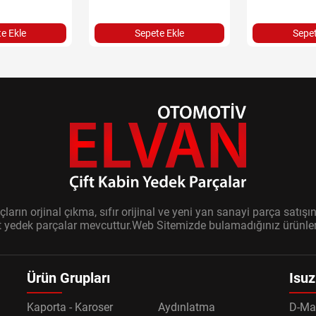
e Ekle
Sepete Ekle
Sepet
ların orjinal çıkma, sıfır orijinal ve yeni yan sanayi parça sat
it yedek parçalar mevcuttur.Web Sitemizde bulamadığınız ürünler i
Ürün Grupları
Isuz
Kaporta - Karoser
Aydınlatma
D-Ma