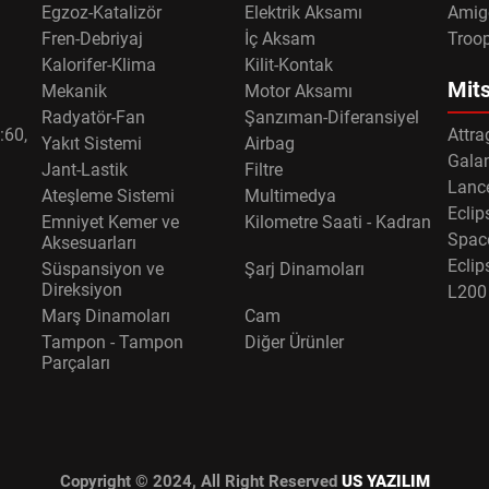
Egzoz-Katalizör
Elektrik Aksamı
Amig
Fren-Debriyaj
İç Aksam
Troo
Kalorifer-Klima
Kilit-Kontak
Mits
Mekanik
Motor Aksamı
Radyatör-Fan
Şanzıman-Diferansiyel
:60,
Attra
Yakıt Sistemi
Airbag
Gala
Jant-Lastik
Filtre
Lance
Ateşleme Sistemi
Multimedya
Eclip
Emniyet Kemer ve
Kilometre Saati - Kadran
Spac
Aksesuarları
Eclip
Süspansiyon ve
Şarj Dinamoları
Direksiyon
L200
Marş Dinamoları
Cam
Tampon - Tampon
Diğer Ürünler
Parçaları
Copyright © 2024, All Right Reserved
US YAZILIM