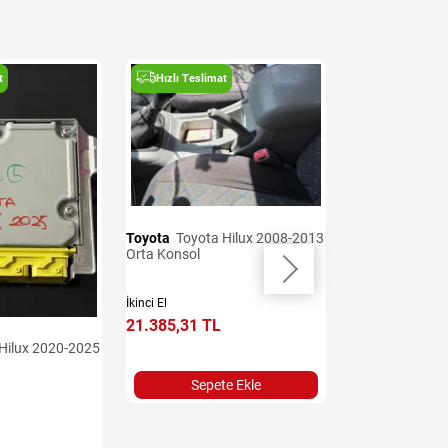
t
Hızlı Teslimat
Hızlı Teslima
Toyota
Toyota Hilux 2008-2013
Toyota
Toyota Hilux 2008-2013
Orta Konsol
Direksiyon Simid
İkinci El
İkinci El
21.385,31 TL
19.959,62 TL
Sepete Ekle
Sepet