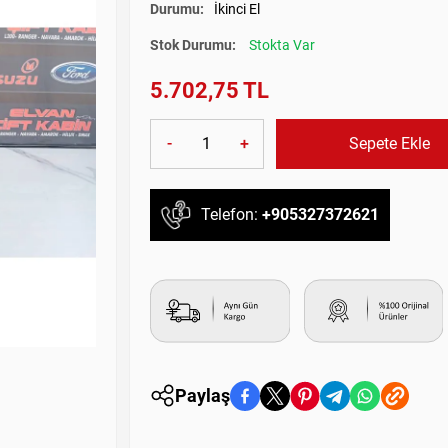
Durumu:
İkinci El
Stok Durumu:
Stokta Var
5.702,75 TL
-
+
Sepete Ekle
Telefon:
+905327372621
Paylaş