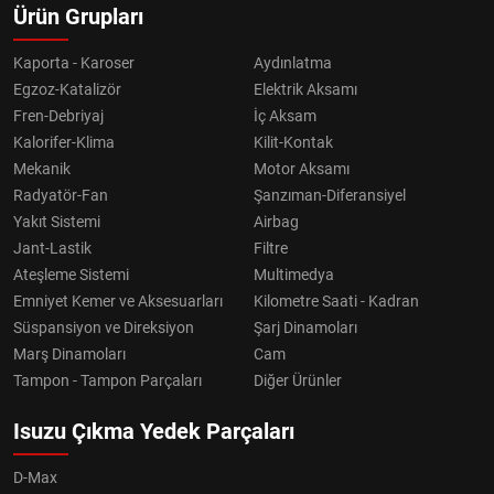
Ürün Grupları
Kaporta - Karoser
Aydınlatma
Egzoz-Katalizör
Elektrik Aksamı
Fren-Debriyaj
İç Aksam
Kalorifer-Klima
Kilit-Kontak
Mekanik
Motor Aksamı
Radyatör-Fan
Şanzıman-Diferansiyel
Yakıt Sistemi
Airbag
Jant-Lastik
Filtre
Ateşleme Sistemi
Multimedya
Emniyet Kemer ve Aksesuarları
Kilometre Saati - Kadran
Süspansiyon ve Direksiyon
Şarj Dinamoları
Marş Dinamoları
Cam
Tampon - Tampon Parçaları
Diğer Ürünler
Isuzu Çıkma Yedek Parçaları
D-Max