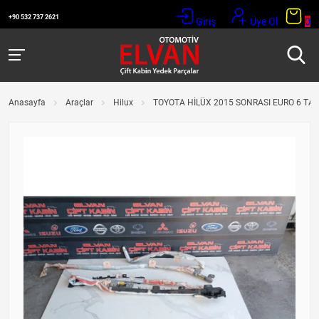
+90 532 737 2621
Giriş
Üye Ol
0
Anasayfa
Araçlar
Hilux
TOYOTA HİLÜX 2015 SONRASI EURO 6 TAV