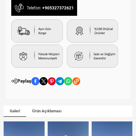
Telefon:
+905327372621
Paylaş
Galeri
Ürün Açıklaması