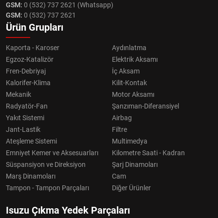
GSM:
0 (532) 737 2621 (Whatsapp)
GSM:
0 (532) 737 2621
Ürün Grupları
Kaporta - Karoser
Aydınlatma
Egzoz-Katalizör
Elektrik Aksamı
Fren-Debriyaj
İç Aksam
Kalorifer-Klima
Kilit-Kontak
Mekanik
Motor Aksamı
Radyatör-Fan
Şanzıman-Diferansiyel
Yakıt Sistemi
Airbag
Jant-Lastik
Filtre
Ateşleme Sistemi
Multimedya
Emniyet Kemer ve Aksesuarları
Kilometre Saati - Kadran
Süspansiyon ve Direksiyon
Şarj Dinamoları
Marş Dinamoları
Cam
Tampon - Tampon Parçaları
Diğer Ürünler
Isuzu Çıkma Yedek Parçaları