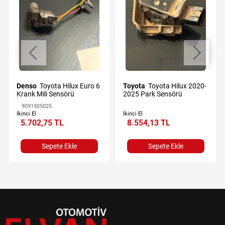
Denso
Toyota Hilux Euro 6
Toyota
Toyota Hilux 2020-
Krank Mili Sensörü
2025 Park Sensörü
9091905025
İkinci El
İkinci El
5.702,75 TL
8.554,13 TL
Sepete Ekle
Sepete Ekle