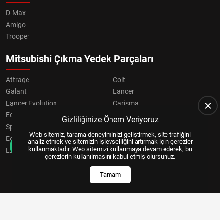
D-Max
Amigo
Trooper
Mitsubishi Çıkma Yedek Parçaları
Attrage
Colt
Galant
Lancer
Lancer Evolution
Carisma
Eclipse
Grandis
Gizliliğinize Önem Veriyoruz
Space Star
ASX
Web sitemiz, tarama deneyiminizi geliştirmek, site trafiğini
Eclipse Cross
OUTLANDER
analiz etmek ve sitemizin işlevselliğini artırmak için çerezler
kullanmaktadır. Web sitemizi kullanmaya devam ederek, bu
L200
Pajero
çerezlerin kullanılmasını kabul etmiş olursunuz.
Tamam
Copyright © 2024, All Right Reserved
US YAZILIM