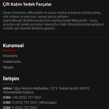
Elvan Otomotiv; Mitsubishi ve Isuzu marka araçların orjinal çıkma,
sıfır orijinal ve yeni yan sanayi parça satışını
yapmaktadır.Stoklarımızda tüm marka,model Mitsubishi - Isuzu
araçlara ait yedek parçalar mevcuttur.Web Sitemizde bulamadığınız
ürünler için bizimle iletişime geçiniz.
Kurumsal
Anasayfa
Hakkımızda
İletişim
İletişim
Adres:
Uğur Mumcu Mahallesi, 1573. Sokak No:60, 06370
Yenimahalle/Ankara
GSM:
+90 (532) 737 2621
GSM:
0 (532) 737 2621 (Whatsapp)
GSM:
0 (532) 737 2621