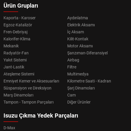
Ürün Grupları
Kaporta - Karoser
Aydınlatma
Egzoz-Katalizör
Elektrik Aksamı
Fren-Debriyaj
İç Aksam
Kalorifer-Klima
Kilit-Kontak
Mekanik
Motor Aksamı
Radyatör-Fan
Şanzıman-Diferansiyel
Yakıt Sistemi
Airbag
Jant-Lastik
Filtre
Ateşleme Sistemi
Multimedya
Emniyet Kemer ve Aksesuarları
Kilometre Saati - Kadran
Süspansiyon ve Direksiyon
Şarj Dinamoları
Marş Dinamoları
Cam
Tampon - Tampon Parçaları
Diğer Ürünler
Isuzu Çıkma Yedek Parçaları
D-Max