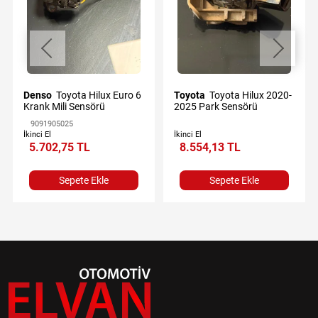
Denso
Toyota Hilux Euro 6
Toyota
Toyota Hilux 2020-
Krank Mili Sensörü
2025 Park Sensörü
9091905025
İkinci El
İkinci El
5.702,75 TL
8.554,13 TL
Sepete Ekle
Sepete Ekle