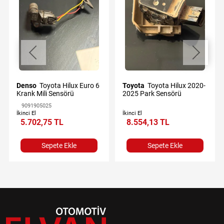
Denso
Toyota Hilux Euro 6
Toyota
Toyota Hilux 2020-
Krank Mili Sensörü
2025 Park Sensörü
9091905025
İkinci El
İkinci El
5.702,75 TL
8.554,13 TL
Sepete Ekle
Sepete Ekle