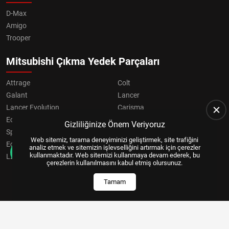
D-Max
Amigo
Trooper
Mitsubishi Çıkma Yedek Parçaları
Attrage
Colt
Galant
Lancer
Lancer Evolution
Carisma
Eclipse
Grandis
Gizliliğinize Önem Veriyoruz
Space Star
ASX
Web sitemiz, tarama deneyiminizi geliştirmek, site trafiğini
Eclipse Cross
OUTLANDER
analiz etmek ve sitemizin işlevselliğini artırmak için çerezler
kullanmaktadır. Web sitemizi kullanmaya devam ederek, bu
L200
Pajero
çerezlerin kullanılmasını kabul etmiş olursunuz.
Tamam
Copyright © 2024, All Right Reserved
US YAZILIM