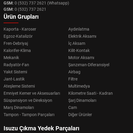
GSM:
0 (532) 737 2621 (Whatsapp)
GSM:
0 (532) 737 2621
Ürün Grupları
Kaporta - Karoser
Aydınlatma
Egzoz-Katalizör
Elektrik Aksamı
Fren-Debriyaj
İç Aksam
Kalorifer-Klima
Kilit-Kontak
Mekanik
Motor Aksamı
Radyatör-Fan
Şanzıman-Diferansiyel
Yakıt Sistemi
Airbag
Jant-Lastik
Filtre
Ateşleme Sistemi
Multimedya
Emniyet Kemer ve Aksesuarları
Kilometre Saati - Kadran
Süspansiyon ve Direksiyon
Şarj Dinamoları
Marş Dinamoları
Cam
Tampon - Tampon Parçaları
Diğer Ürünler
Isuzu Çıkma Yedek Parçaları