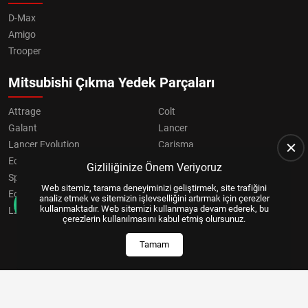
D-Max
Amigo
Trooper
Mitsubishi Çıkma Yedek Parçaları
Attrage
Colt
Galant
Lancer
Lancer Evolution
Carisma
Eclipse
Grandis
Gizliliğinize Önem Veriyoruz
Space Star
ASX
Web sitemiz, tarama deneyiminizi geliştirmek, site trafiğini
Eclipse Cross
OUTLANDER
analiz etmek ve sitemizin işlevselliğini artırmak için çerezler
kullanmaktadır. Web sitemizi kullanmaya devam ederek, bu
L200
Pajero
çerezlerin kullanılmasını kabul etmiş olursunuz.
Tamam
Copyright © 2024, All Right Reserved
US YAZILIM