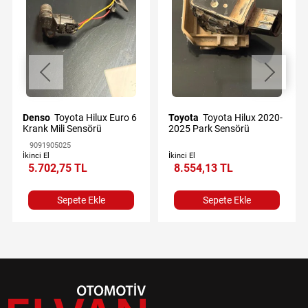
Denso
Toyota Hilux Euro 6
Toyota
Toyota Hilux 2020-
Krank Mili Sensörü
2025 Park Sensörü
9091905025
İkinci El
İkinci El
5.702,75 TL
8.554,13 TL
Sepete Ekle
Sepete Ekle