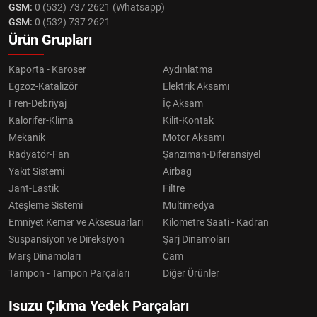
GSM:
0 (532) 737 2621 (Whatsapp)
GSM:
0 (532) 737 2621
Ürün Grupları
Kaporta - Karoser
Aydınlatma
Egzoz-Katalizör
Elektrik Aksamı
Fren-Debriyaj
İç Aksam
Kalorifer-Klima
Kilit-Kontak
Mekanik
Motor Aksamı
Radyatör-Fan
Şanzıman-Diferansiyel
Yakıt Sistemi
Airbag
Jant-Lastik
Filtre
Ateşleme Sistemi
Multimedya
Emniyet Kemer ve Aksesuarları
Kilometre Saati - Kadran
Süspansiyon ve Direksiyon
Şarj Dinamoları
Marş Dinamoları
Cam
Tampon - Tampon Parçaları
Diğer Ürünler
Isuzu Çıkma Yedek Parçaları