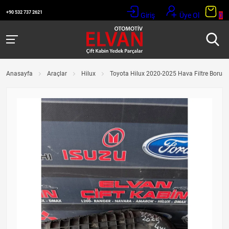
+90 532 737 2621
Giriş
Üye Ol
0
Anasayfa
Araçlar
Hilux
Toyota Hilux 2020-2025 Hava Filtre Borusu