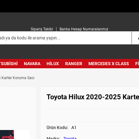
Sipariş Takibi
Banka Hesap Numaralarımız
TSUBISHI
NAVARA
HILUX
RANGER
MERCEDES X CLASS
F
5 Karter Koruma Sacı
Toyota Hilux 2020-2025 Kart
Ürün Kodu:
A1
Marka:
Toyota