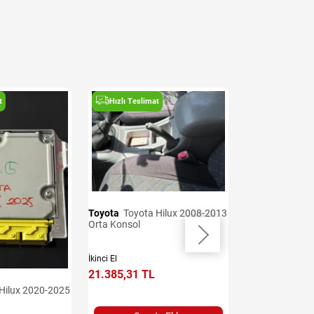
t
Hızlı Teslimat
Hızlı Teslima
Toyota
Toyota Hilux 2008-2013
Toyota
Toyota Hilux 2008-2013
Orta Konsol
Direksiyon Simid
İkinci El
İkinci El
21.385,31 TL
19.959,62 TL