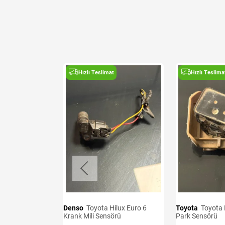
t
Hızlı Teslimat
Hızlı Teslima
i ve Airbag
Denso
Toyota Hilux Euro 6
Toyota
Toyota Hilux 2020-2025
Krank Mili Sensörü
Park Sensörü