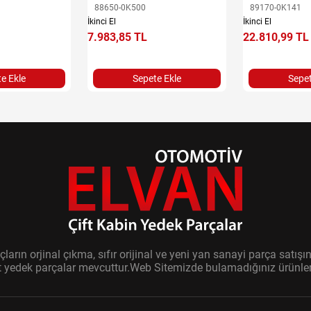
88650-0K500
89170-0K141
İkinci El
İkinci El
7.983,85 TL
22.810,99 TL
e Ekle
Sepete Ekle
Sepet
ların orjinal çıkma, sıfır orijinal ve yeni yan sanayi parça sat
it yedek parçalar mevcuttur.Web Sitemizde bulamadığınız ürünler i