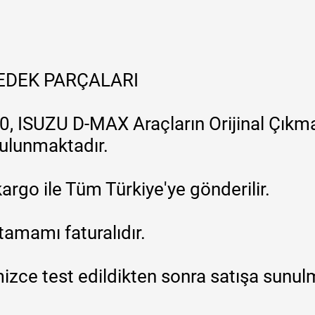
YEDEK PARÇALARI
, ISUZU D-MAX Araçların Orijinal Çıkma
 bulunmaktadır.
argo ile Tüm Türkiye'ye gönderilir.
tamamı faturalıdır.
zce test edildikten sonra satışa sunul