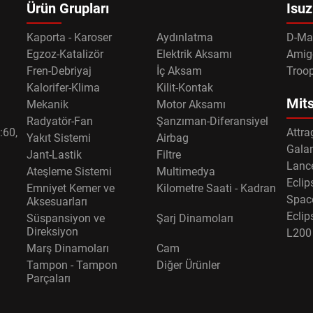
Ürün Grupları
Isuz
Kaporta - Karoser
Aydınlatma
D-Ma
Egzoz-Katalizör
Elektrik Aksamı
Amig
Fren-Debriyaj
İç Aksam
Troo
Kalorifer-Klima
Kilit-Kontak
Mits
Mekanik
Motor Aksamı
Radyatör-Fan
Şanzıman-Diferansiyel
:60,
Attra
Yakıt Sistemi
Airbag
Gala
Jant-Lastik
Filtre
Lance
Ateşleme Sistemi
Multimedya
Eclip
Emniyet Kemer ve
Kilometre Saati - Kadran
Spac
Aksesuarları
Eclip
Süspansiyon ve
Şarj Dinamoları
Direksiyon
L200
Marş Dinamoları
Cam
Tampon - Tampon
Diğer Ürünler
Parçaları