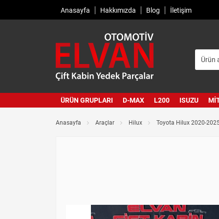
Anasayfa
Hakkımızda
Blog
İletişim
ÜRÜN GRUPLARI
D-MAX
L200
ISUZU
MI
Anasayfa
Araçlar
Hilux
Toyota Hilux 2020-202