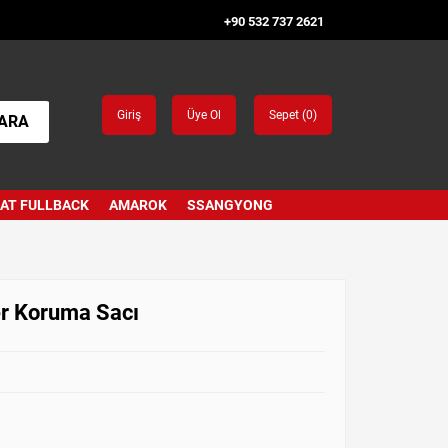
+90 532 737 2621
Giriş
Üye Ol
Sepet (
0
)
ARA
IAT FULLBACK
AMAROK
SSANGYONG
er Koruma Sacı