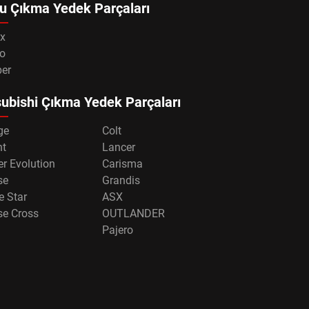
u Çıkma Yedek Parçaları
x
o
per
ubishi Çıkma Yedek Parçaları
ge
Colt
nt
Lancer
r Evolution
Carisma
se
Grandis
e Star
ASX
se Cross
OUTLANDER
Pajero