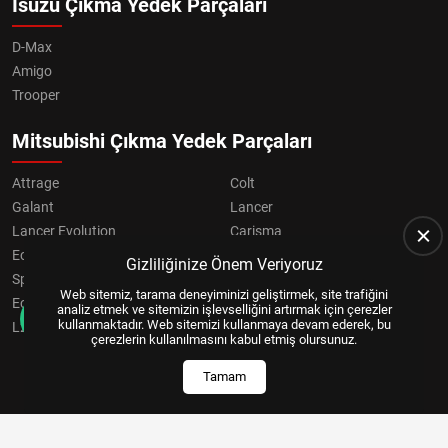
Isuzu Çıkma Yedek Parçaları
D-Max
Amigo
Trooper
Mitsubishi Çıkma Yedek Parçaları
Attrage
Colt
Galant
Lancer
Lancer Evolution
Carisma
Eclipse
Grandis
Gizliliğinize Önem Veriyoruz
Space Star
ASX
Web sitemiz, tarama deneyiminizi geliştirmek, site trafiğini
Eclipse Cross
OUTLANDER
analiz etmek ve sitemizin işlevselliğini artırmak için çerezler
kullanmaktadır. Web sitemizi kullanmaya devam ederek, bu
L200
Pajero
çerezlerin kullanılmasını kabul etmiş olursunuz.
Tamam
Copyright © 2024, All Right Reserved
US YAZILIM