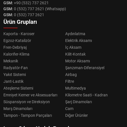
GSM:
+90 (532) 737 2621
GSM:
0 (532) 737 2621 (Whatsapp)
GSM:
0 (532) 737 2621
Ürün Grupları
Kaporta - Karoser
Aydınlatma
Egzoz-Katalizör
Elektrik Aksamı
Fren-Debriyaj
İç Aksam
Kalorifer-Klima
Kilit-Kontak
Mekanik
Motor Aksamı
Radyatör-Fan
Şanzıman-Diferansiyel
Yakıt Sistemi
Airbag
Jant-Lastik
Filtre
Ateşleme Sistemi
Multimedya
Emniyet Kemer ve Aksesuarları
Kilometre Saati - Kadran
Süspansiyon ve Direksiyon
Şarj Dinamoları
Marş Dinamoları
Cam
Tampon - Tampon Parçaları
Diğer Ürünler