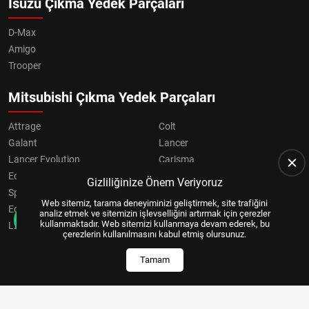
Isuzu Çıkma Yedek Parçaları
D-Max
Amigo
Trooper
Mitsubishi Çıkma Yedek Parçaları
Attrage
Colt
Galant
Lancer
Lancer Evolution
Carisma
Eclipse
Grandis
Gizliliğinize Önem Veriyoruz
Space Star
ASX
Web sitemiz, tarama deneyiminizi geliştirmek, site trafiğini
Eclipse Cross
OUTLANDER
analiz etmek ve sitemizin işlevselliğini artırmak için çerezler
kullanmaktadır. Web sitemizi kullanmaya devam ederek, bu
L200
Pajero
çerezlerin kullanılmasını kabul etmiş olursunuz.
Tamam
Copyright © 2024, All Right Reserved
US YAZILIM