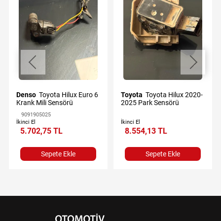
Denso
Toyota Hilux Euro 6
Toyota
Toyota Hilux 2020-
Krank Mili Sensörü
2025 Park Sensörü
9091905025
İkinci El
İkinci El
5.702,75 TL
8.554,13 TL
Sepete Ekle
Sepete Ekle