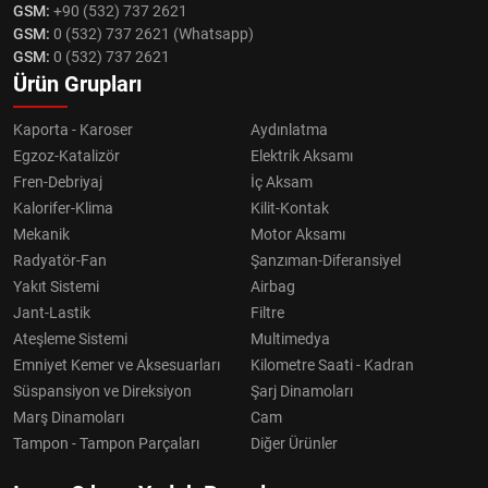
GSM:
+90 (532) 737 2621
GSM:
0 (532) 737 2621 (Whatsapp)
GSM:
0 (532) 737 2621
Ürün Grupları
Kaporta - Karoser
Aydınlatma
Egzoz-Katalizör
Elektrik Aksamı
Fren-Debriyaj
İç Aksam
Kalorifer-Klima
Kilit-Kontak
Mekanik
Motor Aksamı
Radyatör-Fan
Şanzıman-Diferansiyel
Yakıt Sistemi
Airbag
Jant-Lastik
Filtre
Ateşleme Sistemi
Multimedya
Emniyet Kemer ve Aksesuarları
Kilometre Saati - Kadran
Süspansiyon ve Direksiyon
Şarj Dinamoları
Marş Dinamoları
Cam
Tampon - Tampon Parçaları
Diğer Ürünler