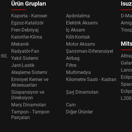
Ürün Grupları
Isuz
Kaporta - Karoser
Aydınlatma
D-Ma
Egzoz-Katalizör
Elektrik Aksamı
Amig
Fren-Debriyaj
İç Aksam
Troo
Kalorifer-Klima
Kilit-Kontak
Mits
Mekanik
Motor Aksamı
Radyatör-Fan
Şanzıman-Diferansiyel
:60,
Attra
Yakıt Sistemi
Airbag
Gala
Jant-Lastik
Filtre
Lance
Ateşleme Sistemi
Multimedya
Eclip
Emniyet Kemer ve
Kilometre Saati - Kadran
Spac
Aksesuarları
Eclip
Süspansiyon ve
Şarj Dinamoları
Direksiyon
L200
Marş Dinamoları
Cam
Tampon - Tampon
Diğer Ürünler
Parçaları