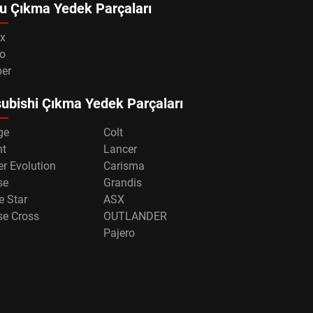
u Çıkma Yedek Parçaları
x
o
per
ubishi Çıkma Yedek Parçaları
ge
Colt
nt
Lancer
r Evolution
Carisma
se
Grandis
e Star
ASX
se Cross
OUTLANDER
Pajero