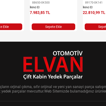
88650-0K500
89170-0K141
İkinci El
İkinci El
7.983,85 TL
22.810,99 TL
e Ekle
Sepete Ekle
Sepet
ların orjinal çıkma, sıfır orijinal ve yeni yan sanayi parça sat
it yedek parçalar mevcuttur.Web Sitemizde bulamadığınız ürünler i