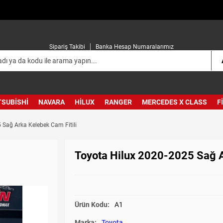
Sipariş Takibi
Banka Hesap Numaralarımız
TSUBISHI
NAVARA
HILUX
RANGER
MERCEDES X CLASS
F
 Sağ Arka Kelebek Cam Fitili
Toyota Hilux 2020-2025 Sağ A
Ürün Kodu:
A1
Marka:
Toyota