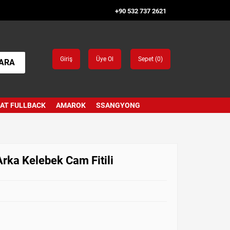
+90 532 737 2621
Giriş
Üye Ol
Sepet (
0
)
ARA
IAT FULLBACK
AMAROK
SSANGYONG
rka Kelebek Cam Fitili