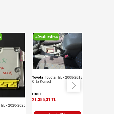
t
Hızlı Teslimat
Hızlı Teslima
Toyota
Toyota Hilux 2008-2013
Toyota
Toyota Hilux 2008-2013
Orta Konsol
Direksiyon Simid
İkinci El
İkinci El
21.385,31 TL
19.959,62 TL