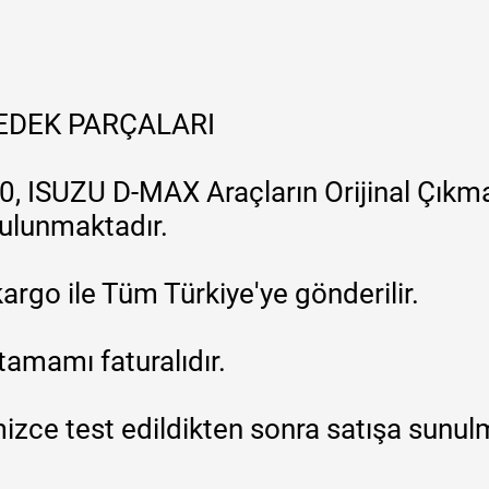
YEDEK PARÇALARI
, ISUZU D-MAX Araçların Orijinal Çıkma
 bulunmaktadır.
argo ile Tüm Türkiye'ye gönderilir.
tamamı faturalıdır.
zce test edildikten sonra satışa sunul