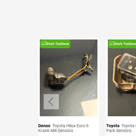
t
Hızlı Teslimat
Hızlı Teslima
i ve Airbag
Denso
Toyota Hilux Euro 6
Toyota
Toyota Hilux 2020-2025
Krank Mili Sensörü
Park Sensörü