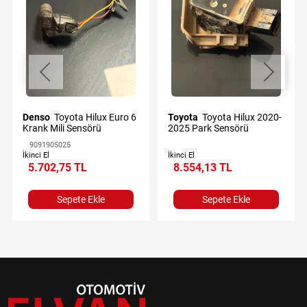
Denso
Toyota Hilux Euro 6
Toyota
Toyota Hilux 2020-
Krank Mili Sensörü
2025 Park Sensörü
9091905025
İkinci El
İkinci El
5.702,75 TL
8.554,13 TL
Sepete Ekle
Sepete Ekle