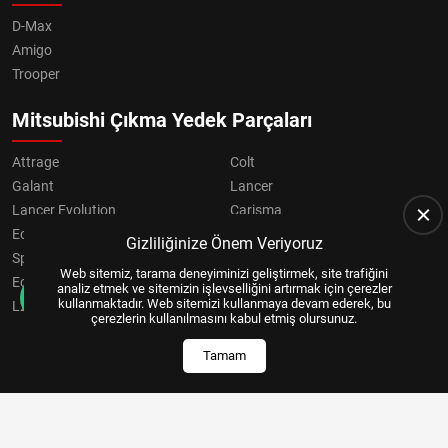
D-Max
Amigo
Trooper
Mitsubishi Çıkma Yedek Parçaları
Attrage
Colt
Galant
Lancer
Lancer Evolution
Carisma
Eclipse
Grandis
Gizliliğinize Önem Veriyoruz
Space Star
ASX
Web sitemiz, tarama deneyiminizi geliştirmek, site trafiğini
Eclipse Cross
OUTLANDER
analiz etmek ve sitemizin işlevselliğini artırmak için çerezler
kullanmaktadır. Web sitemizi kullanmaya devam ederek, bu
L200
Pajero
çerezlerin kullanılmasını kabul etmiş olursunuz.
Tamam
Copyright © 2024, All Right Reserved
US YAZILIM