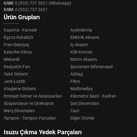
GSM:
0 (532) 737 2621 (Whatsapp)
GSM:
0 (532) 737 2621
Ürün Grupları
Kaporta - Karoser
Aydınlatma
Egzoz-Katalizör
Elektrik Aksamı
Fren-Debriyaj
İç Aksam
Kalorifer-Klima
Kilit-Kontak
Mekanik
Motor Aksamı
Radyatör-Fan
Şanzıman-Diferansiyel
Yakıt Sistemi
Airbag
Jant-Lastik
Filtre
Ateşleme Sistemi
Multimedya
Emniyet Kemer ve Aksesuarları
Kilometre Saati - Kadran
Süspansiyon ve Direksiyon
Şarj Dinamoları
Marş Dinamoları
Cam
Tampon - Tampon Parçaları
Diğer Ürünler
Isuzu Çıkma Yedek Parçaları