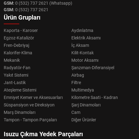
GSM:
0 (532) 737 2621 (Whatsapp)
GSM:
0 (532) 737 2621
Ürün Grupları
Kaporta - Karoser
Aydınlatma
Egzoz-Katalizör
Elektrik Aksamı
Fren-Debriyaj
İç Aksam
Kalorifer-Klima
Kilit-Kontak
Mekanik
Motor Aksamı
Radyatör-Fan
Şanzıman-Diferansiyel
Yakıt Sistemi
Airbag
Jant-Lastik
Filtre
Ateşleme Sistemi
Multimedya
Emniyet Kemer ve Aksesuarları
Kilometre Saati - Kadran
Süspansiyon ve Direksiyon
Şarj Dinamoları
Marş Dinamoları
Cam
Tampon - Tampon Parçaları
Diğer Ürünler
Isuzu Çıkma Yedek Parçaları