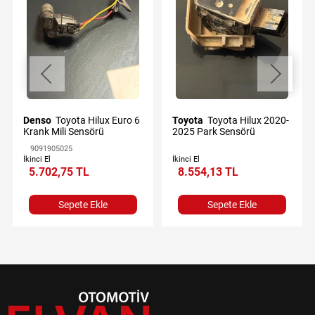
Denso
Toyota Hilux Euro 6
Toyota
Toyota Hilux 2020-
Krank Mili Sensörü
2025 Park Sensörü
9091905025
İkinci El
İkinci El
5.702,75 TL
8.554,13 TL
Sepete Ekle
Sepete Ekle