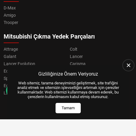
D-Max
Amigo
Trooper
Mitsubishi Çıkma Yedek Parçaları
Attrage
Colt
Galant
Lancer
Lancer Evolution
Carisma
Eclipse
Grandis
Gizliliğinize Önem Veriyoruz
Space Star
ASX
Web sitemiz, tarama deneyiminizi geliştirmek, site trafiğini
Eclipse Cross
OUTLANDER
analiz etmek ve sitemizin işlevselliğini artırmak için çerezler
kullanmaktadır. Web sitemizi kullanmaya devam ederek, bu
L200
Pajero
çerezlerin kullanılmasını kabul etmiş olursunuz.
Tamam
Copyright © 2024, All Right Reserved
US YAZILIM