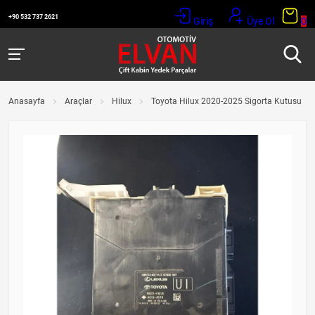
+90 532 737 2621
Giriş
Üye Ol
0
Anasayfa
Araçlar
Hilux
Toyota Hilux 2020-2025 Sigorta Kutusu