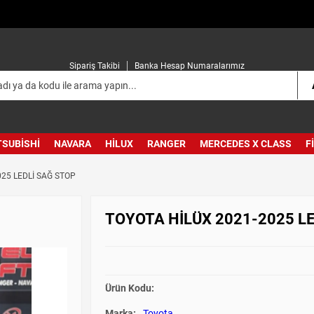
Sipariş Takibi
Banka Hesap Numaralarımız
TSUBISHI
NAVARA
HILUX
RANGER
MERCEDES X CLASS
F
25 LEDLİ SAĞ STOP
TOYOTA HİLÜX 2021-2025 L
Ürün Kodu:
Marka:
Toyota