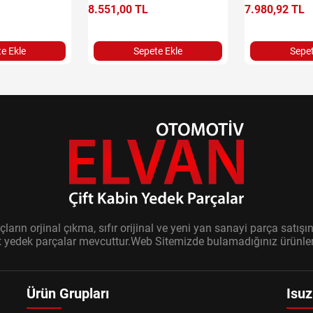
8.551,00 TL
7.980,92 TL
e Ekle
Sepete Ekle
Sepet
ların orjinal çıkma, sıfır orijinal ve yeni yan sanayi parça sat
it yedek parçalar mevcuttur.Web Sitemizde bulamadığınız ürünler i
Ürün Grupları
Isuz