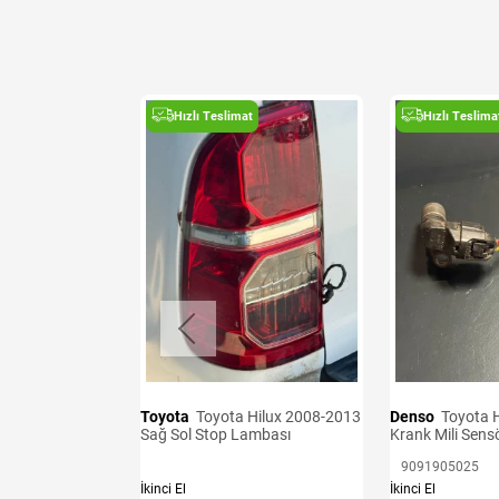
t
Hızlı Teslimat
Hızlı Teslima
Toyota
Toyota Hilux 2008-2013
Denso
Toyota H
Sağ Sol Stop Lambası
Krank Mili Sens
e Ekle
9091905025
İkinci El
İkinci El