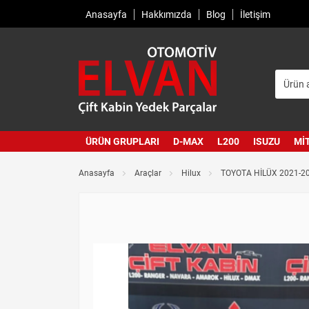
Anasayfa
Hakkımızda
Blog
İletişim
ÜRÜN GRUPLARI
D-MAX
L200
ISUZU
MI
Anasayfa
Araçlar
Hilux
TOYOTA HİLÜX 2021-20