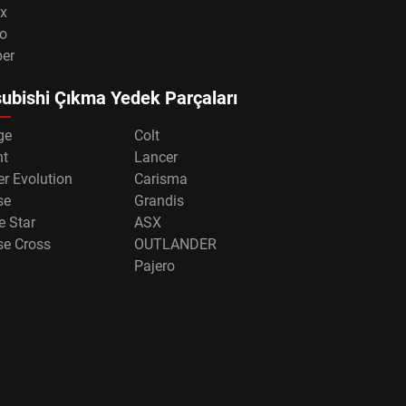
x
o
per
ubishi Çıkma Yedek Parçaları
ge
Colt
nt
Lancer
r Evolution
Carisma
se
Grandis
e Star
ASX
se Cross
OUTLANDER
Pajero