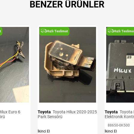
BENZER ÜRÜNLER
t
Hızlı Teslimat
Hızlı Teslima
ilux Euro 6
Toyota
Toyota Hilux 2020-2025
Toyota
Toyota Hilux 2020-2025
örü
Park Sensörü
Elektronik Kont
88650-0K500
İkinci El
İkinci El