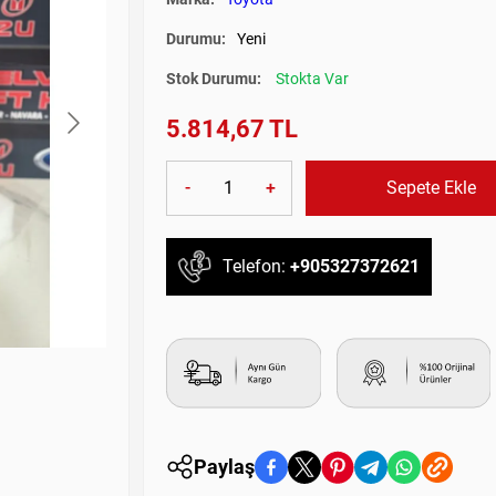
Durumu:
Yeni
Stok Durumu:
Stokta Var
5.814,67 TL
-
+
Sepete Ekle
Telefon:
+905327372621
Paylaş