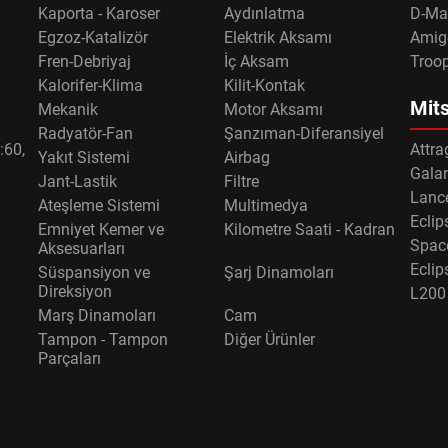
Kaporta - Karoser
Aydınlatma
D-Ma
Egzoz-Katalizör
Elektrik Aksamı
Amig
Fren-Debriyaj
İç Aksam
Troo
Kalorifer-Klima
Kilit-Kontak
Mits
Mekanik
Motor Aksamı
Radyatör-Fan
Şanzıman-Diferansiyel
:60,
Attra
Yakıt Sistemi
Airbag
Gala
Jant-Lastik
Filtre
Lance
Ateşleme Sistemi
Multimedya
Eclip
Emniyet Kemer ve
Kilometre Saati - Kadran
Spac
Aksesuarları
Eclip
Süspansiyon ve
Şarj Dinamoları
Direksiyon
L200
Marş Dinamoları
Cam
Tampon - Tampon
Diğer Ürünler
Parçaları