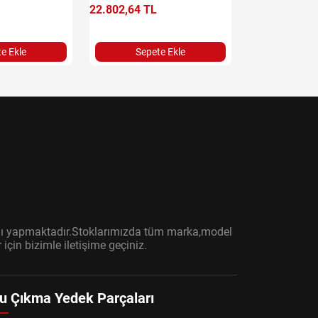
22.802,64 TL
e Ekle
Sepete Ekle
ışını yapmaktadır.Stoklarımızda tüm marka,model
çin bizimle iletişime geçiniz.
u Çıkma Yedek Parçaları