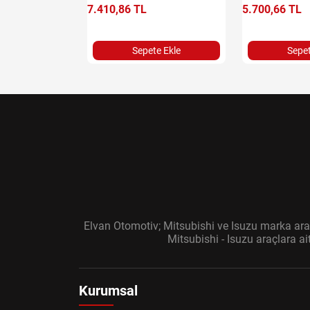
7.410,86 TL
5.700,66 TL
Sepete Ekle
Sepet
Elvan Otomotiv; Mitsubishi ve Isuzu marka araç
Mitsubishi - Isuzu araçlara a
Kurumsal