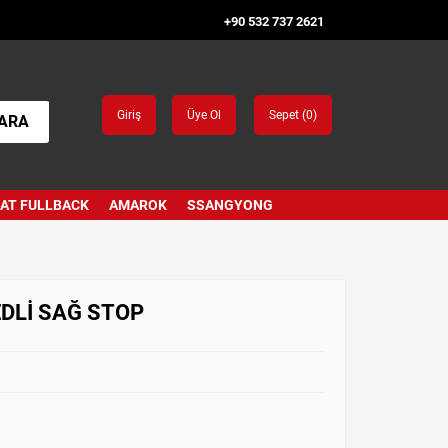
+90 532 737 2621
Giriş
Üye Ol
Sepet (
0
)
ARA
IAT FULLBACK
AMAROK
SSANGYONG
EDLİ SAĞ STOP