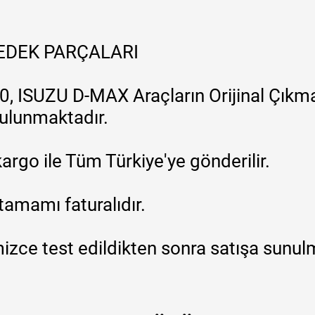
YEDEK PARÇALARI
, ISUZU D-MAX Araçların Orijinal Çıkma
 bulunmaktadır.
argo ile Tüm Türkiye'ye gönderilir.
tamamı faturalıdır.
zce test edildikten sonra satışa sunul