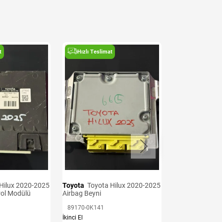
t
Hızlı Teslimat
Hızlı Teslima
Toyota
Toyota Hilux 2008-2013
Orta Konsol
İkinci El
21.377,47 TL
Toyota
Toyota Hilux 2020-2025
rol Modülü
Airbag Beyni
Sepet
89170-0K141
İkinci El