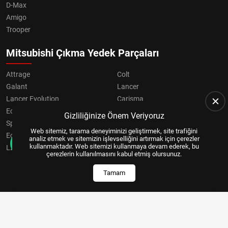
D-Max
Amigo
Trooper
Mitsubishi Çıkma Yedek Parçaları
Attrage
Colt
Galant
Lancer
Lancer Evolution
Carisma
Eclipse
Grandis
Gizliliğinize Önem Veriyoruz
Space Star
ASX
Web sitemiz, tarama deneyiminizi geliştirmek, site trafiğini
Eclipse Cross
OUTLANDER
analiz etmek ve sitemizin işlevselliğini artırmak için çerezler
kullanmaktadır. Web sitemizi kullanmaya devam ederek, bu
L200
Pajero
çerezlerin kullanılmasını kabul etmiş olursunuz.
Tamam
Copyright © 2024, All Right Reserved
US YAZILIM