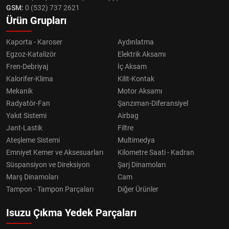
GSM:
0 (532) 737 2621
Ürün Grupları
Kaporta - Karoser
Aydınlatma
Egzoz-Katalizör
Elektrik Aksamı
Fren-Debriyaj
İç Aksam
Kalorifer-Klima
Kilit-Kontak
Mekanik
Motor Aksamı
Radyatör-Fan
Şanzıman-Diferansiyel
Yakıt Sistemi
Airbag
Jant-Lastik
Filtre
Ateşleme Sistemi
Multimedya
Emniyet Kemer ve Aksesuarları
Kilometre Saati - Kadran
Süspansiyon ve Direksiyon
Şarj Dinamoları
Marş Dinamoları
Cam
Tampon - Tampon Parçaları
Diğer Ürünler
Isuzu Çıkma Yedek Parçaları