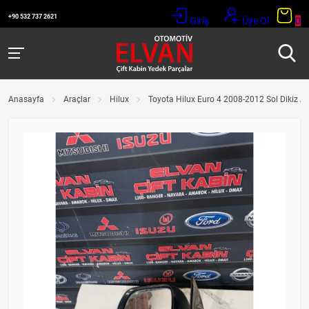
+90 532 737 2621
Giriş
Üye Ol
0
Anasayfa
Araçlar
Hilux
Toyota Hilux Euro 4 2008-2012 Sol Dikiz A