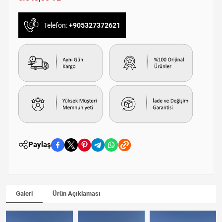
Telefon:
+905327372621
Paylaş
Galeri
Ürün Açıklaması