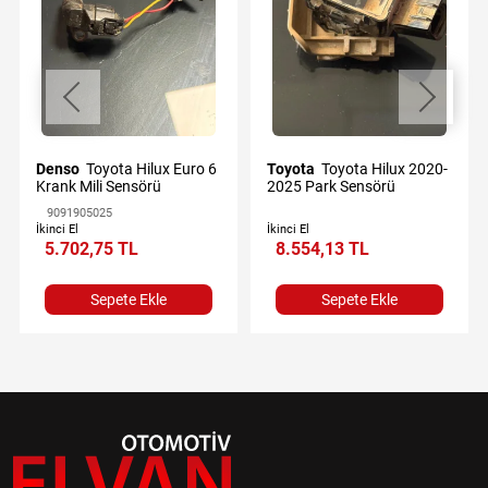
Denso
Toyota Hilux Euro 6
Toyota
Toyota Hilux 2020-
Krank Mili Sensörü
2025 Park Sensörü
9091905025
İkinci El
İkinci El
5.702,75 TL
8.554,13 TL
Sepete Ekle
Sepete Ekle