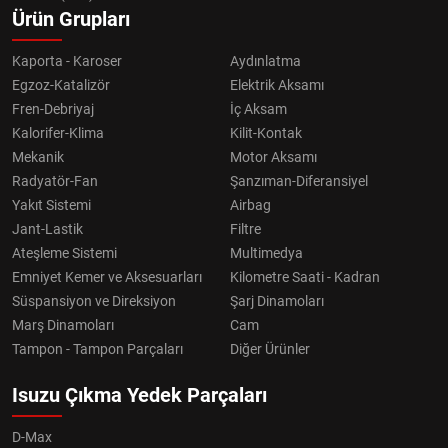
Ürün Grupları
Kaporta - Karoser
Aydınlatma
Egzoz-Katalizör
Elektrik Aksamı
Fren-Debriyaj
İç Aksam
Kalorifer-Klima
Kilit-Kontak
Mekanik
Motor Aksamı
Radyatör-Fan
Şanzıman-Diferansiyel
Yakıt Sistemi
Airbag
Jant-Lastik
Filtre
Ateşleme Sistemi
Multimedya
Emniyet Kemer ve Aksesuarları
Kilometre Saati - Kadran
Süspansiyon ve Direksiyon
Şarj Dinamoları
Marş Dinamoları
Cam
Tampon - Tampon Parçaları
Diğer Ürünler
Isuzu Çıkma Yedek Parçaları
D-Max