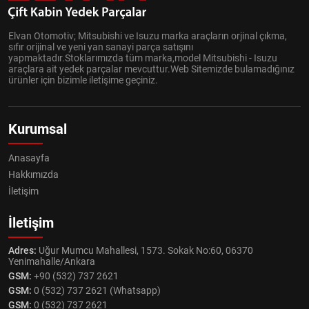
Elvan Otomotiv; Mitsubishi ve Isuzu marka araçların orjinal çıkma,
sıfır orijinal ve yeni yan sanayi parça satışını
yapmaktadır.Stoklarımızda tüm marka,model Mitsubishi - Isuzu
araçlara ait yedek parçalar mevcuttur.Web Sitemizde bulamadığınız
ürünler için bizimle iletişime geçiniz.
Kurumsal
Anasayfa
Hakkımızda
İletişim
İletişim
Adres:
Uğur Mumcu Mahallesi, 1573. Sokak No:60, 06370
Yenimahalle/Ankara
GSM:
+90 (532) 737 2621
GSM:
0 (532) 737 2621 (Whatsapp)
GSM:
0 (532) 737 2621