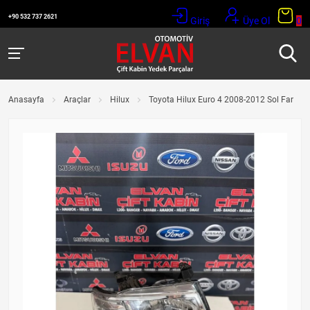
+90 532 737 2621
Giriş
Üye Ol
0
Anasayfa
Araçlar
Hilux
Toyota Hilux Euro 4 2008-2012 Sol Far