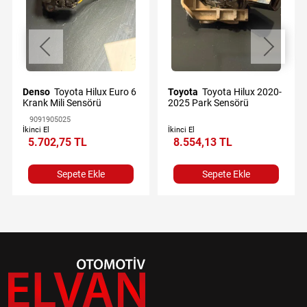
Denso
Toyota Hilux Euro 6
Toyota
Toyota Hilux 2020-
Krank Mili Sensörü
2025 Park Sensörü
9091905025
İkinci El
İkinci El
5.702,75 TL
8.554,13 TL
Sepete Ekle
Sepete Ekle