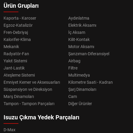
Ürün Grupları
Kaporta - Karoser
Aydınlatma
Egzoz-Katalizör
Elektrik Aksamı
Fren-Debriyaj
İç Aksam
Kalorifer-Klima
Kilit-Kontak
Mekanik
Motor Aksamı
Radyatör-Fan
Şanzıman-Diferansiyel
Yakıt Sistemi
Airbag
Jant-Lastik
Filtre
Ateşleme Sistemi
Multimedya
Emniyet Kemer ve Aksesuarları
Kilometre Saati - Kadran
Süspansiyon ve Direksiyon
Şarj Dinamoları
Marş Dinamoları
Cam
Tampon - Tampon Parçaları
Diğer Ürünler
Isuzu Çıkma Yedek Parçaları
D-Max