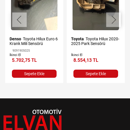
Denso
Toyota Hilux Euro 6
Toyota
Toyota Hilux 2020-
Krank Mili Sensörü
2025 Park Sensörü
9091905025
İkinci El
İkinci El
5.702,75 TL
8.554,13 TL
Sepete Ekle
Sepete Ekle