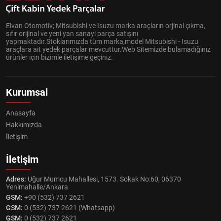
Elvan Otomotiv; Mitsubishi ve Isuzu marka araçların orjinal çıkma,
sıfır orijinal ve yeni yan sanayi parça satışını
yapmaktadır.Stoklarımızda tüm marka,model Mitsubishi - Isuzu
araçlara ait yedek parçalar mevcuttur.Web Sitemizde bulamadığınız
ürünler için bizimle iletişime geçiniz.
Kurumsal
Anasayfa
Hakkımızda
İletişim
İletişim
Adres:
Uğur Mumcu Mahallesi, 1573. Sokak No:60, 06370
Yenimahalle/Ankara
GSM:
+90 (532) 737 2621
GSM:
0 (532) 737 2621 (Whatsapp)
GSM:
0 (532) 737 2621