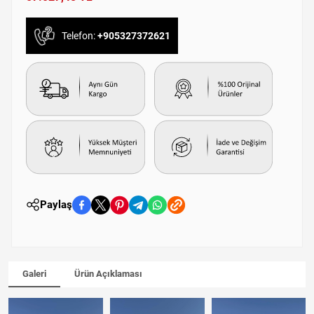
Telefon:
+905327372621
Paylaş
Galeri
Ürün Açıklaması