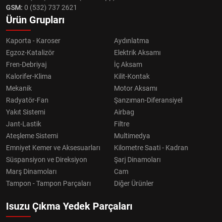
GSM:
0 (532) 737 2621
Ürün Grupları
Kaporta - Karoser
Aydınlatma
Egzoz-Katalizör
Elektrik Aksamı
Fren-Debriyaj
İç Aksam
Kalorifer-Klima
Kilit-Kontak
Mekanik
Motor Aksamı
Radyatör-Fan
Şanzıman-Diferansiyel
Yakıt Sistemi
Airbag
Jant-Lastik
Filtre
Ateşleme Sistemi
Multimedya
Emniyet Kemer ve Aksesuarları
Kilometre Saati - Kadran
Süspansiyon ve Direksiyon
Şarj Dinamoları
Marş Dinamoları
Cam
Tampon - Tampon Parçaları
Diğer Ürünler
Isuzu Çıkma Yedek Parçaları