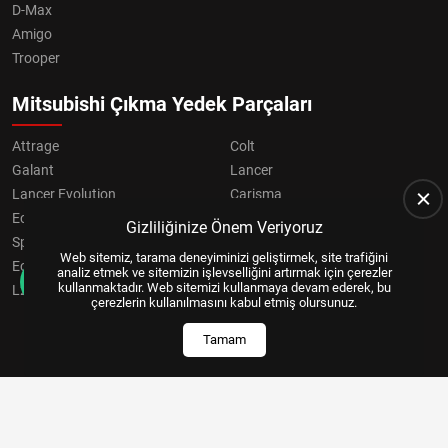
D-Max
Amigo
Trooper
Mitsubishi Çıkma Yedek Parçaları
Attrage
Colt
Galant
Lancer
Lancer Evolution
Carisma
Eclipse
Grandis
Gizliliğinize Önem Veriyoruz
Space Star
ASX
Web sitemiz, tarama deneyiminizi geliştirmek, site trafiğini
Eclipse Cross
OUTLANDER
analiz etmek ve sitemizin işlevselliğini artırmak için çerezler
kullanmaktadır. Web sitemizi kullanmaya devam ederek, bu
L200
Pajero
çerezlerin kullanılmasını kabul etmiş olursunuz.
Tamam
Copyright © 2024, All Right Reserved
US YAZILIM