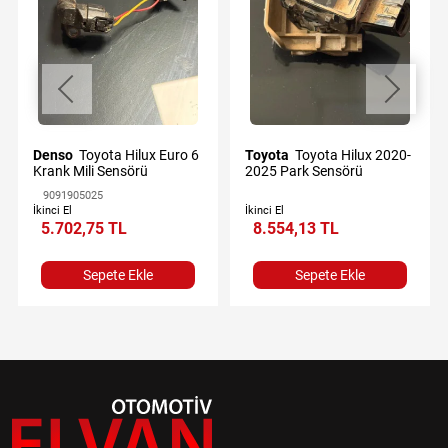
Denso
Toyota Hilux Euro 6
Toyota
Toyota Hilux 2020-
Krank Mili Sensörü
2025 Park Sensörü
9091905025
İkinci El
İkinci El
5.702,75 TL
8.554,13 TL
Sepete Ekle
Sepete Ekle