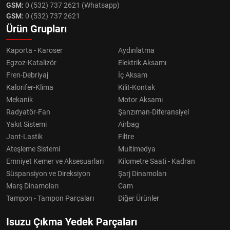
GSM:
0 (532) 737 2621 (Whatsapp)
GSM:
0 (532) 737 2621
Ürün Grupları
Kaporta - Karoser
Aydınlatma
Egzoz-Katalizör
Elektrik Aksamı
Fren-Debriyaj
İç Aksam
Kalorifer-Klima
Kilit-Kontak
Mekanik
Motor Aksamı
Radyatör-Fan
Şanzıman-Diferansiyel
Yakıt Sistemi
Airbag
Jant-Lastik
Filtre
Ateşleme Sistemi
Multimedya
Emniyet Kemer ve Aksesuarları
Kilometre Saati - Kadran
Süspansiyon ve Direksiyon
Şarj Dinamoları
Marş Dinamoları
Cam
Tampon - Tampon Parçaları
Diğer Ürünler
Isuzu Çıkma Yedek Parçaları