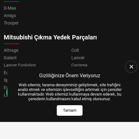
D-Max
Amigo
Trooper
Mitsubishi Çıkma Yedek Parçaları
Attrage
Colt
Galant
Lancer
Lancer Evolution
Carisma
Eclipse
Grandis
Gizliliğinize Önem Veriyoruz
Space Star
ASX
Web sitemiz, tarama deneyiminizi geliştirmek, site trafiğini
Eclipse Cross
OUTLANDER
analiz etmek ve sitemizin işlevselliğini artırmak için çerezler
kullanmaktadır. Web sitemizi kullanmaya devam ederek, bu
L200
Pajero
çerezlerin kullanılmasını kabul etmiş olursunuz.
Tamam
Copyright © 2024, All Right Reserved
US YAZILIM