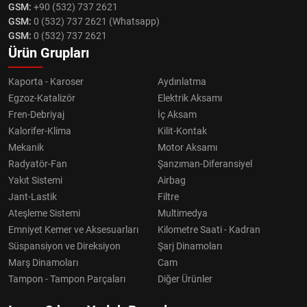
GSM:
+90 (532) 737 2621
GSM:
0 (532) 737 2621 (Whatsapp)
GSM:
0 (532) 737 2621
Ürün Grupları
Kaporta - Karoser
Aydınlatma
Egzoz-Katalizör
Elektrik Aksamı
Fren-Debriyaj
İç Aksam
Kalorifer-Klima
Kilit-Kontak
Mekanik
Motor Aksamı
Radyatör-Fan
Şanzıman-Diferansiyel
Yakıt Sistemi
Airbag
Jant-Lastik
Filtre
Ateşleme Sistemi
Multimedya
Emniyet Kemer ve Aksesuarları
Kilometre Saati - Kadran
Süspansiyon ve Direksiyon
Şarj Dinamoları
Marş Dinamoları
Cam
Tampon - Tampon Parçaları
Diğer Ürünler