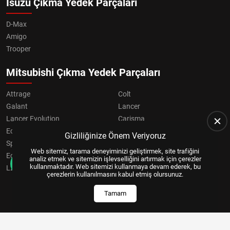
Isuzu Çıkma Yedek Parçaları
D-Max
Amigo
Trooper
Mitsubishi Çıkma Yedek Parçaları
Attrage
Colt
Galant
Lancer
Lancer Evolution
Carisma
Eclipse
Grandis
Gizliliğinize Önem Veriyoruz
Space Star
ASX
Web sitemiz, tarama deneyiminizi geliştirmek, site trafiğini
Eclipse Cross
OUTLANDER
analiz etmek ve sitemizin işlevselliğini artırmak için çerezler
kullanmaktadır. Web sitemizi kullanmaya devam ederek, bu
L200
Pajero
çerezlerin kullanılmasını kabul etmiş olursunuz.
Tamam
Copyright © 2024, All Right Reserved
US YAZILIM