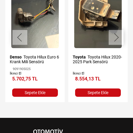
Denso
Toyota Hilux Euro 6
Toyota
Toyota Hilux 2020-
Krank Mili Sensörü
2025 Park Sensörü
9091905025
İkinci El
İkinci El
5.702,75 TL
8.554,13 TL
Sepete Ekle
Sepete Ekle