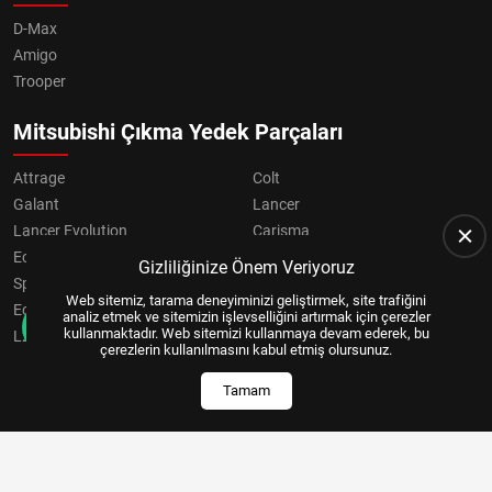
D-Max
Amigo
Trooper
Mitsubishi Çıkma Yedek Parçaları
Attrage
Colt
Galant
Lancer
Lancer Evolution
Carisma
Eclipse
Grandis
Gizliliğinize Önem Veriyoruz
Space Star
ASX
Web sitemiz, tarama deneyiminizi geliştirmek, site trafiğini
Eclipse Cross
OUTLANDER
analiz etmek ve sitemizin işlevselliğini artırmak için çerezler
kullanmaktadır. Web sitemizi kullanmaya devam ederek, bu
L200
Pajero
çerezlerin kullanılmasını kabul etmiş olursunuz.
Tamam
Copyright © 2024, All Right Reserved
US YAZILIM