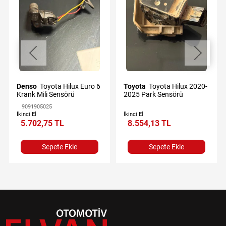
Denso
Toyota Hilux Euro 6
Toyota
Toyota Hilux 2020-
Krank Mili Sensörü
2025 Park Sensörü
9091905025
İkinci El
İkinci El
5.702,75 TL
8.554,13 TL
Sepete Ekle
Sepete Ekle