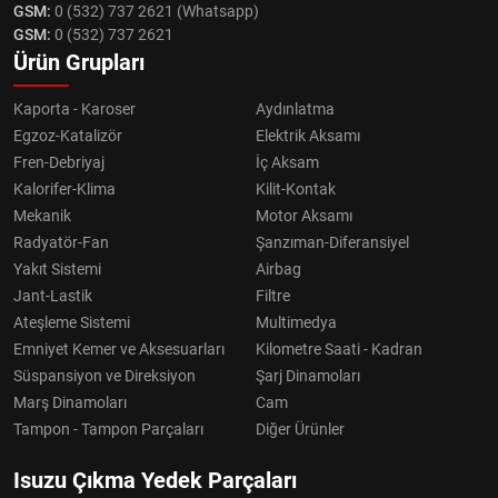
GSM:
0 (532) 737 2621 (Whatsapp)
GSM:
0 (532) 737 2621
Ürün Grupları
Kaporta - Karoser
Aydınlatma
Egzoz-Katalizör
Elektrik Aksamı
Fren-Debriyaj
İç Aksam
Kalorifer-Klima
Kilit-Kontak
Mekanik
Motor Aksamı
Radyatör-Fan
Şanzıman-Diferansiyel
Yakıt Sistemi
Airbag
Jant-Lastik
Filtre
Ateşleme Sistemi
Multimedya
Emniyet Kemer ve Aksesuarları
Kilometre Saati - Kadran
Süspansiyon ve Direksiyon
Şarj Dinamoları
Marş Dinamoları
Cam
Tampon - Tampon Parçaları
Diğer Ürünler
Isuzu Çıkma Yedek Parçaları