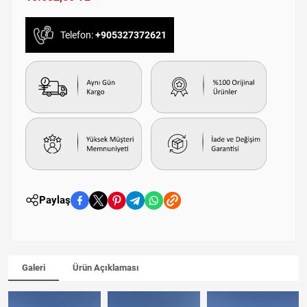
Telefon:
+905327372621
Paylaş
Galeri
Ürün Açıklaması