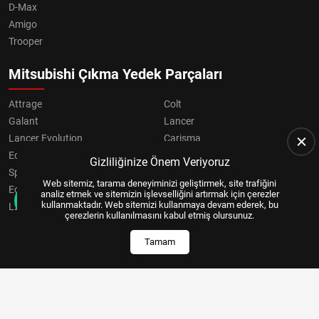
D-Max
Amigo
Trooper
Mitsubishi Çıkma Yedek Parçaları
Attrage
Colt
Galant
Lancer
Lancer Evolution
Carisma
Eclipse
Grandis
Gizliliğinize Önem Veriyoruz
Space Star
ASX
Web sitemiz, tarama deneyiminizi geliştirmek, site trafiğini
Eclipse Cross
OUTLANDER
analiz etmek ve sitemizin işlevselliğini artırmak için çerezler
kullanmaktadır. Web sitemizi kullanmaya devam ederek, bu
L200
Pajero
çerezlerin kullanılmasını kabul etmiş olursunuz.
Tamam
Copyright © 2024, All Right Reserved
US YAZILIM