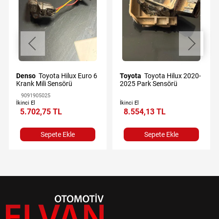
Denso
Toyota Hilux Euro 6
Toyota
Toyota Hilux 2020-
Krank Mili Sensörü
2025 Park Sensörü
9091905025
İkinci El
İkinci El
5.702,75 TL
8.554,13 TL
Sepete Ekle
Sepete Ekle