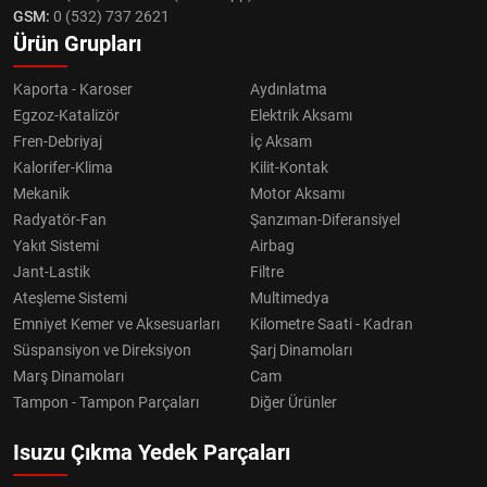
GSM:
0 (532) 737 2621
Ürün Grupları
Kaporta - Karoser
Aydınlatma
Egzoz-Katalizör
Elektrik Aksamı
Fren-Debriyaj
İç Aksam
Kalorifer-Klima
Kilit-Kontak
Mekanik
Motor Aksamı
Radyatör-Fan
Şanzıman-Diferansiyel
Yakıt Sistemi
Airbag
Jant-Lastik
Filtre
Ateşleme Sistemi
Multimedya
Emniyet Kemer ve Aksesuarları
Kilometre Saati - Kadran
Süspansiyon ve Direksiyon
Şarj Dinamoları
Marş Dinamoları
Cam
Tampon - Tampon Parçaları
Diğer Ürünler
Isuzu Çıkma Yedek Parçaları