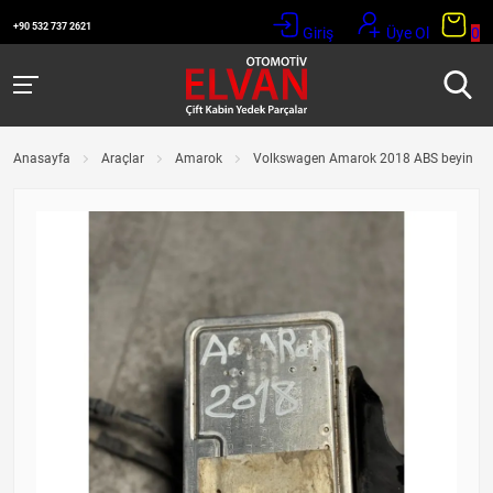
+90 532 737 2621
Giriş
Üye Ol
0
Anasayfa
Araçlar
Amarok
Volkswagen Amarok 2018 ABS beyin