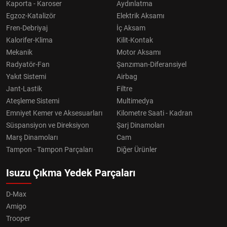
Kaporta - Karoser
Aydınlatma
Egzoz-Katalizör
Elektrik Aksamı
Fren-Debriyaj
İç Aksam
Kalorifer-Klima
Kilit-Kontak
Mekanik
Motor Aksamı
Radyatör-Fan
Şanzıman-Diferansiyel
Yakıt Sistemi
Airbag
Jant-Lastik
Filtre
Ateşleme Sistemi
Multimedya
Emniyet Kemer ve Aksesuarları
Kilometre Saati - Kadran
Süspansiyon ve Direksiyon
Şarj Dinamoları
Marş Dinamoları
Cam
Tampon - Tampon Parçaları
Diğer Ürünler
Isuzu Çıkma Yedek Parçaları
D-Max
Amigo
Trooper