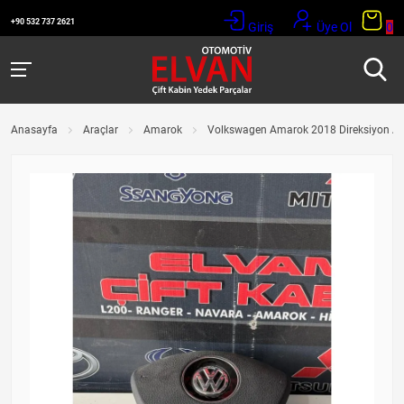
+90 532 737 2621
Giriş
Üye Ol
0
Anasayfa
Araçlar
Amarok
Volkswagen Amarok 2018 Direksiyon Ai