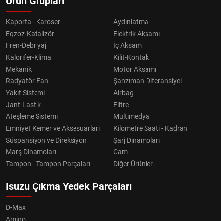
Ürün Grupları
Kaporta - Karoser
Aydınlatma
Egzoz-Katalizör
Elektrik Aksamı
Fren-Debriyaj
İç Aksam
Kalorifer-Klima
Kilit-Kontak
Mekanik
Motor Aksamı
Radyatör-Fan
Şanzıman-Diferansiyel
Yakıt Sistemi
Airbag
Jant-Lastik
Filtre
Ateşleme Sistemi
Multimedya
Emniyet Kemer ve Aksesuarları
Kilometre Saati - Kadran
Süspansiyon ve Direksiyon
Şarj Dinamoları
Marş Dinamoları
Cam
Tampon - Tampon Parçaları
Diğer Ürünler
Isuzu Çıkma Yedek Parçaları
D-Max
Amigo