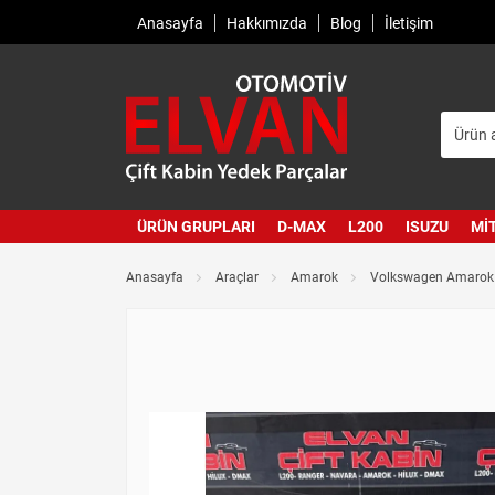
Anasayfa
Hakkımızda
Blog
İletişim
ÜRÜN GRUPLARI
D-MAX
L200
ISUZU
MI
Anasayfa
Araçlar
Amarok
Volkswagen Amarok 2