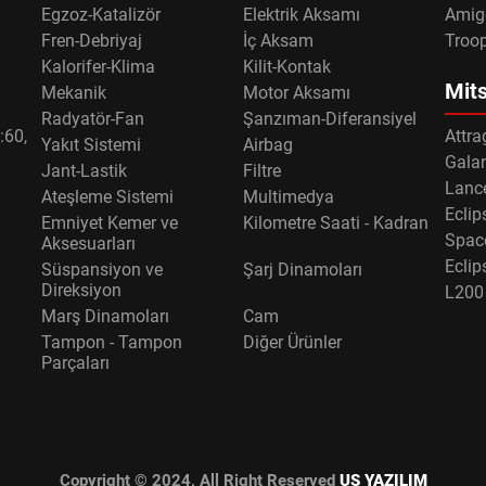
Egzoz-Katalizör
Elektrik Aksamı
Amig
Fren-Debriyaj
İç Aksam
Troo
Kalorifer-Klima
Kilit-Kontak
Mits
Mekanik
Motor Aksamı
Radyatör-Fan
Şanzıman-Diferansiyel
:60,
Attra
Yakıt Sistemi
Airbag
Gala
Jant-Lastik
Filtre
Lance
Ateşleme Sistemi
Multimedya
Eclip
Emniyet Kemer ve
Kilometre Saati - Kadran
Spac
Aksesuarları
Eclip
Süspansiyon ve
Şarj Dinamoları
Direksiyon
L200
Marş Dinamoları
Cam
Tampon - Tampon
Diğer Ürünler
Parçaları
Copyright © 2024, All Right Reserved
US YAZILIM