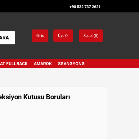
+90 532 737 2621
Giriş
Üye Ol
Sepet (
0
)
ARA
IAT FULLBACK
AMAROK
SSANGYONG
ksiyon Kutusu Boruları