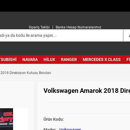
Sipariş Takibi
Banka Hesap Numaralarımız
TSUBISHI
NAVARA
HILUX
RANGER
MERCEDES X CLASS
F
018 Direksiyon Kutusu Boruları
Volkswagen Amarok 2018 Dire
Ürün Kodu:
Marka:
Volkswagen