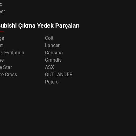
o
per
ubishi Çıkma Yedek Parçaları
ge
Colt
nt
Lancer
r Evolution
Carisma
se
Grandis
e Star
ASX
se Cross
OUTLANDER
Pajero