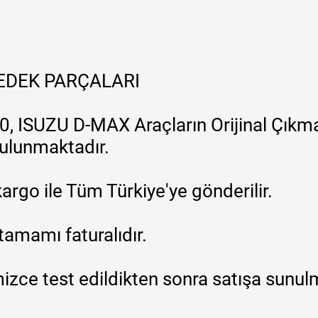
YEDEK PARÇALARI
, ISUZU D-MAX Araçların Orijinal Çıkma
 bulunmaktadır.
argo ile Tüm Türkiye'ye gönderilir.
tamamı faturalıdır.
zce test edildikten sonra satışa sunul