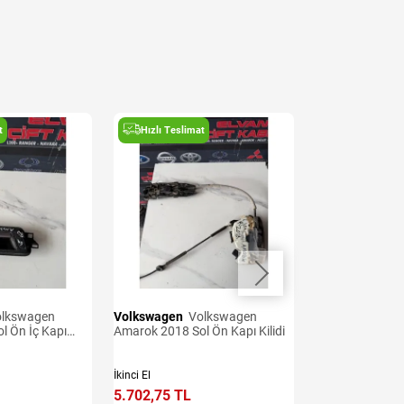
t
Hızlı Teslimat
Hızlı Teslima
Volkswagen
Volkswagen
Volkswagen
Volkswagen
l Ön İç Kapı
Amarok 2018 Sol Ön Kapı Kilidi
Amarok 2018 El 
İkinci El
İkinci El
5.702,75 TL
6.273,02 TL