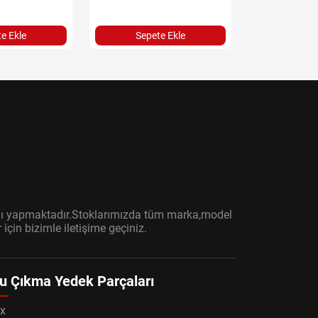
e Ekle
Sepete Ekle
Sepet
ışını yapmaktadır.Stoklarımızda tüm marka,model
çin bizimle iletişime geçiniz.
u Çıkma Yedek Parçaları
x