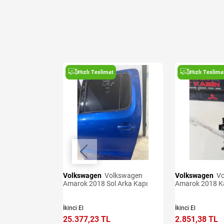
t
Hızlı Teslimat
Hızlı Teslima
Volkswagen
Volkswagen
Volkswagen
Volkswagen
Freni Halatı
Amarok 2018 Sol Arka Kapı
Amarok 2018 Ka
İkinci El
İkinci El
25.377,23 TL
2.851,38 TL