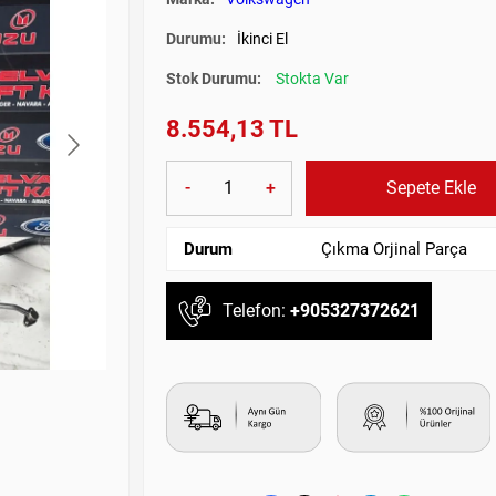
Durumu:
İkinci El
Stok Durumu:
Stokta Var
8.554,13 TL
-
+
Sepete Ekle
Durum
Çıkma Orjinal Parça
Telefon:
+905327372621