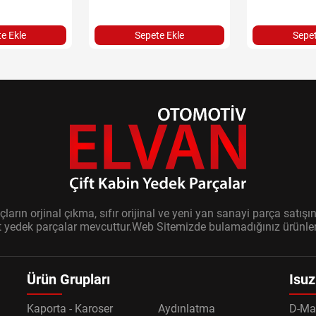
e Ekle
Sepete Ekle
Sepet
ların orjinal çıkma, sıfır orijinal ve yeni yan sanayi parça sat
it yedek parçalar mevcuttur.Web Sitemizde bulamadığınız ürünler i
Ürün Grupları
Isuz
Kaporta - Karoser
Aydınlatma
D-Ma