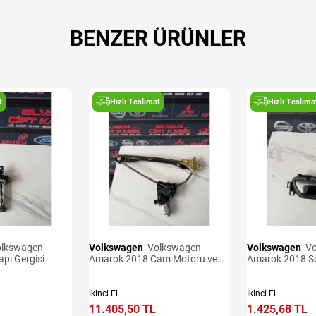
BENZER ÜRÜNLER
t
Hızlı Teslimat
Hızlı Teslima
Volkswagen
Volkswagen
Volkswagen
Volkswagen
pı Gergisi
Amarok 2018 Cam Motoru ve
Amarok 2018 So
Krikosu
Kolu
İkinci El
İkinci El
11.405,50 TL
1.425,68 TL