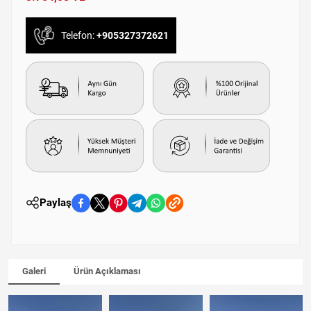
Telefon:
+905327372621
Paylaş
Galeri
Ürün Açıklaması