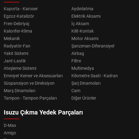
Kaporta - Karoser
Aydınlatma
Egzoz-Katalizör
Elektrik Aksamı
Fren-Debriyaj
İç Aksam
Kalorifer-Klima
Kilit-Kontak
Mekanik
Motor Aksamı
Radyatör-Fan
Şanzıman-Diferansiyel
Yakıt Sistemi
Airbag
Jant-Lastik
Filtre
Ateşleme Sistemi
Multimedya
Emniyet Kemer ve Aksesuarları
Kilometre Saati - Kadran
Süspansiyon ve Direksiyon
Şarj Dinamoları
Marş Dinamoları
Cam
Tampon - Tampon Parçaları
Diğer Ürünler
Isuzu Çıkma Yedek Parçaları
D-Max
Amigo