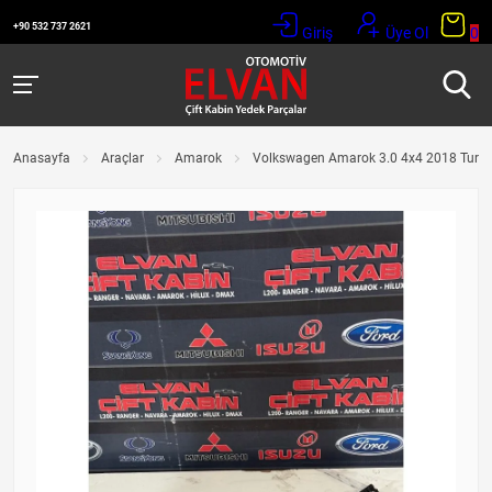
+90 532 737 2621
Giriş
Üye Ol
0
Anasayfa
Araçlar
Amarok
Volkswagen Amarok 3.0 4x4 2018 Turb