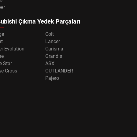
per
ubishi Çıkma Yedek Parçaları
ge
Colt
nt
Lancer
r Evolution
Carisma
se
Grandis
e Star
ASX
se Cross
OUTLANDER
Pajero