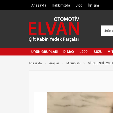
Anasayfa
Hakkımızda
Blog
İletişim
ÜRÜN GRUPLARI
D-MAX
L200
ISUZU
MI
Anasayfa
Araçlar
Mitsubishi
MİTSUBİSHİ L200