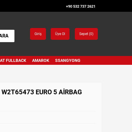
+90 532 737 2621
Giriş
Üye Ol
Sepet (
0
)
ARA
IAT FULLBACK
AMAROK
SSANGYONG
B W2T65473 EURO 5 AİRBAG