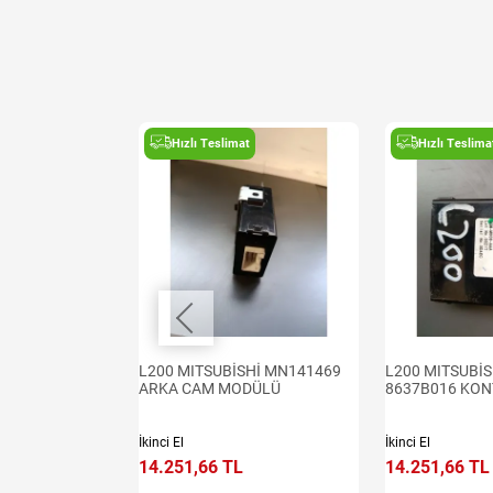
t
Hızlı Teslimat
Hızlı Teslima
Hİ EURO 7
L200 MITSUBİSHİ MN141469
L200 MITSUBİS
IZDIRMA RÖLESİ
ARKA CAM MODÜLÜ
8637B016 KON
İkinci El
İkinci El
14.251,66 TL
14.251,66 TL