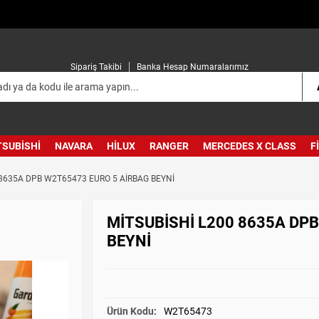
Sipariş Takibi
Banka Hesap Numaralarımız
TSUBISHI
NAVARA
HILUX
RANGER
MERCEDES X CLASS
F
 8635A DPB W2T65473 EURO 5 AİRBAG BEYNİ
MİTSUBİSHİ L200 8635A DP
BEYNİ
Ürün Kodu:
W2T65473