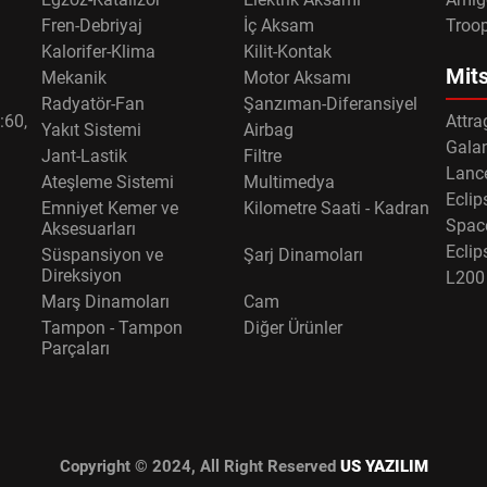
Fren-Debriyaj
İç Aksam
Troo
Kalorifer-Klima
Kilit-Kontak
Mits
Mekanik
Motor Aksamı
Radyatör-Fan
Şanzıman-Diferansiyel
:60,
Attra
Yakıt Sistemi
Airbag
Gala
Jant-Lastik
Filtre
Lance
Ateşleme Sistemi
Multimedya
Eclip
Emniyet Kemer ve
Kilometre Saati - Kadran
Spac
Aksesuarları
Eclip
Süspansiyon ve
Şarj Dinamoları
Direksiyon
L200
Marş Dinamoları
Cam
Tampon - Tampon
Diğer Ürünler
Parçaları
Copyright © 2024, All Right Reserved
US YAZILIM