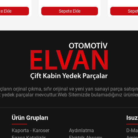
e Ekle
Sepete Ekle
Sepet
ların orjinal çıkma, sıfır orijinal ve yeni yan sanayi parça sat
it yedek parçalar mevcuttur.Web Sitemizde bulamadığınız ürünler i
Ürün Grupları
Isuz
Kaporta - Karoser
Aydınlatma
D-Ma
Egzoz-Katalizör
Elektrik Aksamı
Amig