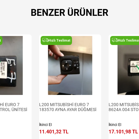
BENZER ÜRÜNLER
t
Hızlı Teslimat
Hızlı Teslima
Hİ EURO 7
L200 MITSUBİSHİ EURO 7
L200 MITSUBİS
TROL ÜNİTESİ
183570 AYNA AYAR DÜĞMESİ
8624A 004 STO
İkinci El
İkinci El
11.401,32 TL
17.101,98 TL