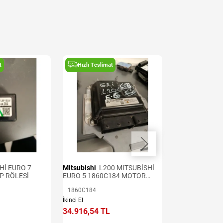
t
Hızlı Teslimat
Hızlı Teslima
Hİ EURO 7
Mitsubishi
L200 MITSUBİSHİ
L200 MISTUBİS
P RÖLESİ
EURO 5 1860C184 MOTOR
0281003069 K
BEYNİ
1860C184
İkinci El
İkinci El
34.916,54 TL
14.251,66 TL