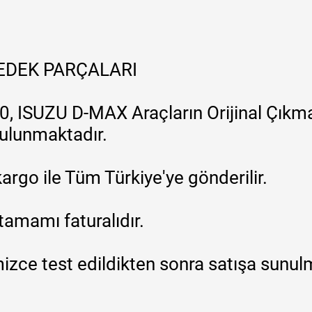
YEDEK PARÇALARI
, ISUZU D-MAX Araçların Orijinal Çıkma
 bulunmaktadır.
argo ile Tüm Türkiye'ye gönderilir.
tamamı faturalıdır.
zce test edildikten sonra satışa sunul