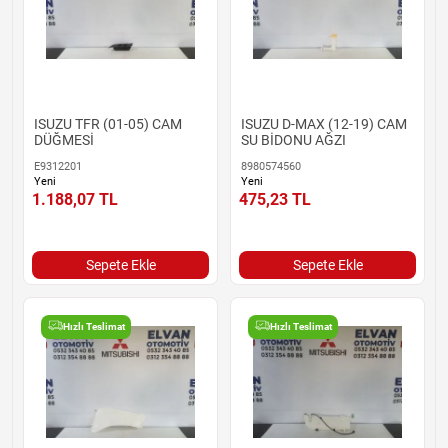
ISUZU TFR (01-05) CAM
ISUZU D-MAX (12-19) CAM
DÜĞMESİ
SU BİDONU AĞZI
E9312201
8980574560
Yeni
Yeni
1.188,07
TL
475,23
TL
Sepete Ekle
Sepete Ekle
Hızlı Teslimat
Hızlı Teslimat