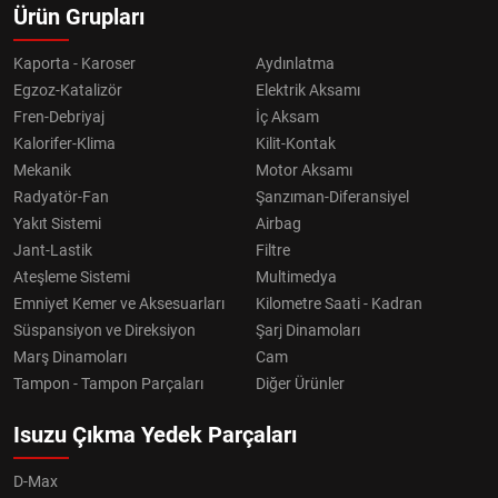
Ürün Grupları
Kaporta - Karoser
Aydınlatma
Egzoz-Katalizör
Elektrik Aksamı
Fren-Debriyaj
İç Aksam
Kalorifer-Klima
Kilit-Kontak
Mekanik
Motor Aksamı
Radyatör-Fan
Şanzıman-Diferansiyel
Yakıt Sistemi
Airbag
Jant-Lastik
Filtre
Ateşleme Sistemi
Multimedya
Emniyet Kemer ve Aksesuarları
Kilometre Saati - Kadran
Süspansiyon ve Direksiyon
Şarj Dinamoları
Marş Dinamoları
Cam
Tampon - Tampon Parçaları
Diğer Ürünler
Isuzu Çıkma Yedek Parçaları
D-Max