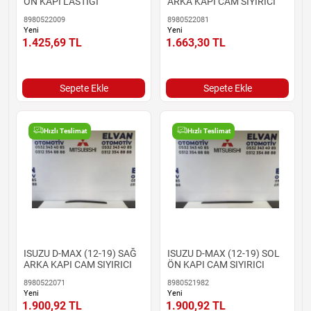
ÖN KAPI LASTİĞİ
ARKA KAPI CAM SIYIRICI
8980522009
8980522081
Yeni
Yeni
1.425,69
TL
1.663,30
TL
Sepete Ekle
Sepete Ekle
Hızlı Teslimat
Hızlı Teslimat
ISUZU D-MAX (12-19) SAĞ
ISUZU D-MAX (12-19) SOL
ARKA KAPI CAM SIYIRICI
ÖN KAPI CAM SIYIRICI
8980522071
8980521982
Yeni
Yeni
1.900,92
TL
1.900,92
TL