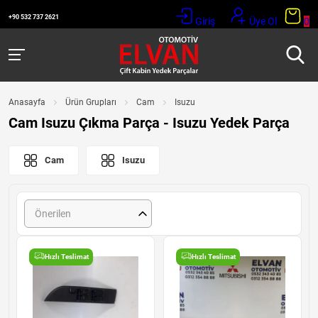
+90 532 737 2621
Giriş
Üye Ol
0
Anasayfa
Ürün Grupları
Cam
Isuzu
Cam Isuzu Çıkma Parça - Isuzu Yedek Parça
Cam
Isuzu
Önerilen
Hızlı Teslimat
Hızlı Teslimat