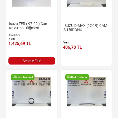
Isuzu TFR ( 97-02 ) Cam
ISUZU D-MAX (12-19) CAM
Kaldırma Düğmesi
SU BİDONU
E9312201
Yeni
Yeni
1.425,69
TL
406,78
TL
Sepete Ekle
Hızlı Teslimat
Hızlı Teslimat