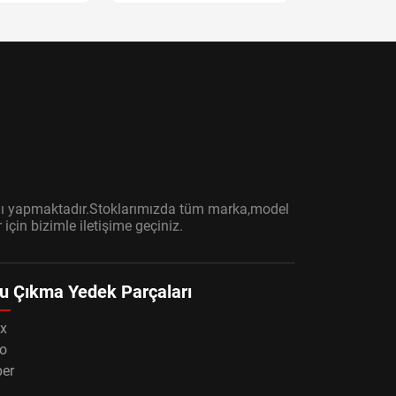
ışını yapmaktadır.Stoklarımızda tüm marka,model
çin bizimle iletişime geçiniz.
u Çıkma Yedek Parçaları
x
o
per