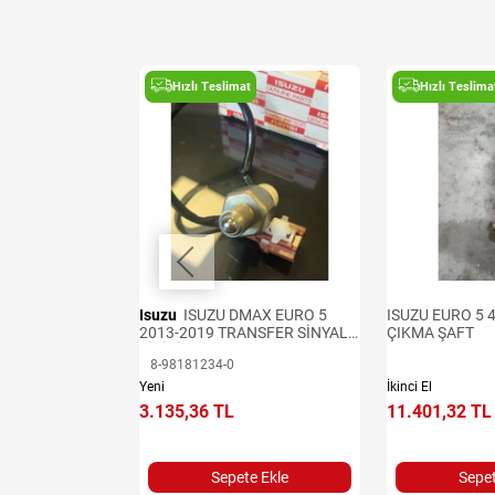
t
Hızlı Teslimat
Hızlı Teslima
URO 4 KONTROLÜ
Isuzu
ISUZU DMAX EURO 5
ISUZU EURO 5 
İNAL ÇIKMA
2013-2019 TRANSFER SİNYAL
ÇIKMA ŞAFT
UTUSU
SİVİCİ
8-98181234-0
Yeni
İkinci El
3.135,36 TL
11.401,32 TL
e Ekle
Sepete Ekle
Sepet