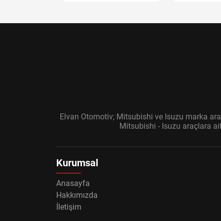
Elvan Otomotiv; Mitsubishi ve Isuzu marka araç
Mitsubishi - Isuzu araçlara a
Kurumsal
Anasayfa
Hakkımızda
İletişim