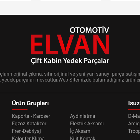
ların orjinal çıkma, sıfır orijinal ve yeni yan sanayi parça sat
it yedek parçalar mevcuttur.Web Sitemizde bulamadığınız ürünler i
Ürün Grupları
Isuz
Kaporta - Karoser
Aydınlatma
D-Ma
Egzoz-Katalizör
Elektrik Aksamı
Amig
Fren-Debriyaj
İç Aksam
Troo
Kalorifer-Klima
Kilit-Kontak