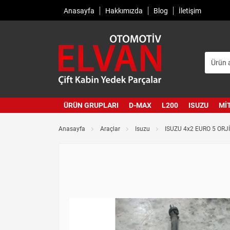
Anasayfa
Hakkımızda
Blog
İletişim
ÜRÜN GRUPLARI
D-MAX
L200
ISUZU
MI
Anasayfa
Araçlar
Isuzu
ISUZU 4x2 EURO 5 ORJ