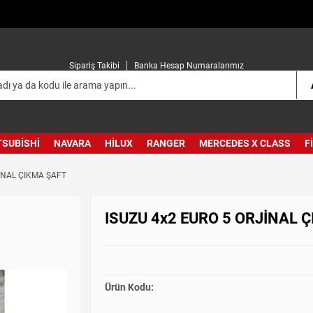
Sipariş Takibi
Banka Hesap Numaralarımız
TSUBISHI
NAVARA
HILUX
RANGER
MERCEDES X CLASS
F
İNAL ÇIKMA ŞAFT
ISUZU 4x2 EURO 5 ORJİNAL 
Ürün Kodu: