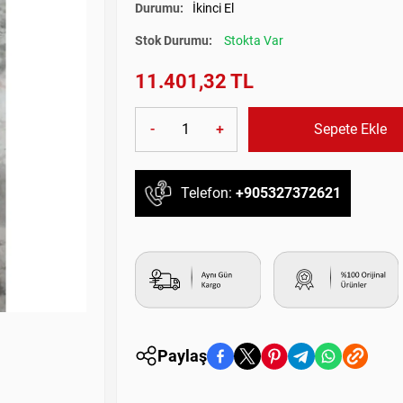
Durumu:
İkinci El
Stok Durumu:
Stokta Var
11.401,32 TL
-
+
Sepete Ekle
Telefon:
+905327372621
Paylaş