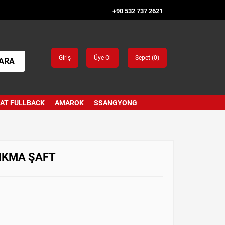
+90 532 737 2621
Giriş
Üye Ol
Sepet (
0
)
ARA
IAT FULLBACK
AMAROK
SSANGYONG
ÇIKMA ŞAFT