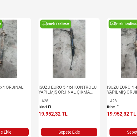
t
Hızlı Teslimat
Hızlı Teslima
4x4 ORJİNAL
ISUZU EURO 5 4x4 KONTROLÜ
ISUZU EURO 4
YAPILMIŞ ORJİNAL ÇIKMA
YAPILMIŞ ORJ
DİREKSİYON KUTUSU
DİREKSİYON K
A28
A28
İkinci El
İkinci El
19.952,32 TL
19.952,32 TL
e Ekle
Sepete Ekle
Sepet