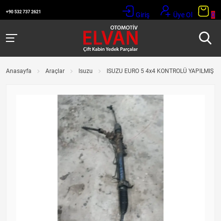
+90 532 737 2621
Giriş
Üye Ol
0
Anasayfa
Araçlar
Isuzu
ISUZU EURO 5 4x4 KONTROLÜ YAPILMIŞ 