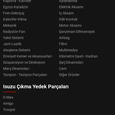
Kaporta - Karoser
Aydınlatma
Egzoz-Katalizör
Elektrik Aksamı
Fren-Debriyaj
İç Aksam
Kalorifer-Klima
Kilit-Kontak
Mekanik
Motor Aksamı
Radyatör-Fan
Şanzıman-Diferansiyel
Yakıt Sistemi
Airbag
Jant-Lastik
Filtre
Ateşleme Sistemi
Multimedya
Emniyet Kemer ve Aksesuarları
Kilometre Saati - Kadran
Süspansiyon ve Direksiyon
Şarj Dinamoları
Marş Dinamoları
Cam
Tampon - Tampon Parçaları
Diğer Ürünler
Isuzu Çıkma Yedek Parçaları
D-Max
Amigo
Trooper