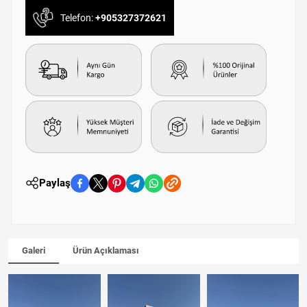
Telefon:
+905327372621
Paylaş
Galeri
Ürün Açıklaması