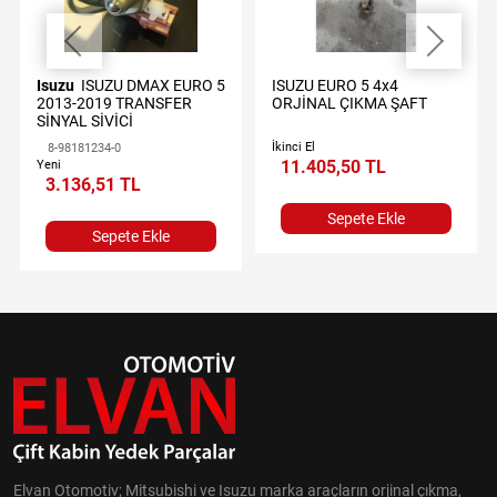
Isuzu
ISUZU DMAX EURO 5
ISUZU EURO 5 4x4
2013-2019 TRANSFER
ORJİNAL ÇIKMA ŞAFT
SİNYAL SİVİCİ
İkinci El
8-98181234-0
11.405,50 TL
Yeni
3.136,51 TL
Sepete Ekle
Sepete Ekle
Elvan Otomotiv; Mitsubishi ve Isuzu marka araçların orjinal çıkma,