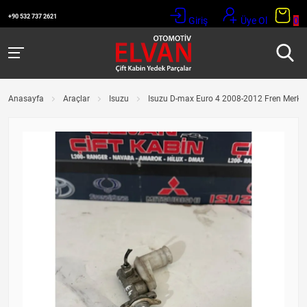
+90 532 737 2621
Giriş
Üye Ol
0
Anasayfa
Araçlar
Isuzu
Isuzu D-max Euro 4 2008-2012 Fren Merke