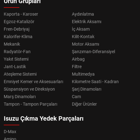
Ürün Grupları
Kaporta - Karoser
Aydınlatma
Egzoz-Katalizör
Elektrik Aksamı
Fren-Debriyaj
İç Aksam
Kalorifer-Klima
Kilit-Kontak
Mekanik
Motor Aksamı
Radyatör-Fan
Şanzıman-Diferansiyel
Yakıt Sistemi
Airbag
Jant-Lastik
Filtre
Ateşleme Sistemi
Multimedya
Emniyet Kemer ve Aksesuarları
Kilometre Saati - Kadran
Süspansiyon ve Direksiyon
Şarj Dinamoları
Marş Dinamoları
Cam
Tampon - Tampon Parçaları
Diğer Ürünler
Isuzu Çıkma Yedek Parçaları
D-Max
Amigo