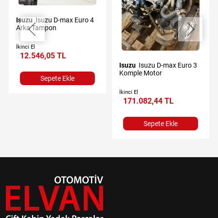
Isuzu
Isuzu D-max Euro 4
Arka Tampon
İkinci El
12.546,05 TL
Isuzu
Isuzu D-max Euro 3
Komple Motor
Sepete Ekle
İkinci El
171.082,44 TL
Sepete Ekle