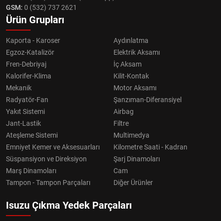
GSM:
0 (532) 737 2621
Ürün Grupları
Kaporta - Karoser
Aydınlatma
Egzoz-Katalizör
Elektrik Aksamı
Fren-Debriyaj
İç Aksam
Kalorifer-Klima
Kilit-Kontak
Mekanik
Motor Aksamı
Radyatör-Fan
Şanzıman-Diferansiyel
Yakıt Sistemi
Airbag
Jant-Lastik
Filtre
Ateşleme Sistemi
Multimedya
Emniyet Kemer ve Aksesuarları
Kilometre Saati - Kadran
Süspansiyon ve Direksiyon
Şarj Dinamoları
Marş Dinamoları
Cam
Tampon - Tampon Parçaları
Diğer Ürünler
Isuzu Çıkma Yedek Parçaları