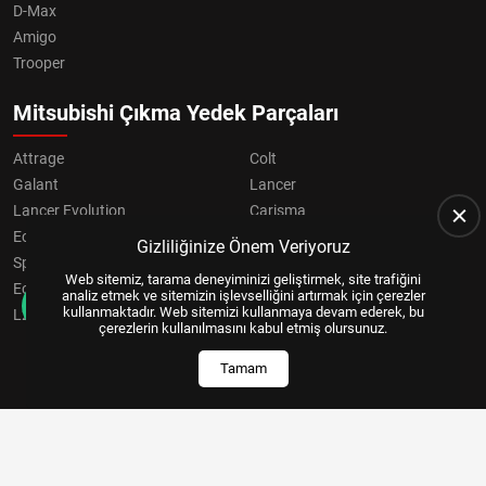
D-Max
Amigo
Trooper
Mitsubishi Çıkma Yedek Parçaları
Attrage
Colt
Galant
Lancer
Lancer Evolution
Carisma
Eclipse
Grandis
Gizliliğinize Önem Veriyoruz
Space Star
ASX
Web sitemiz, tarama deneyiminizi geliştirmek, site trafiğini
Eclipse Cross
OUTLANDER
analiz etmek ve sitemizin işlevselliğini artırmak için çerezler
kullanmaktadır. Web sitemizi kullanmaya devam ederek, bu
L200
Pajero
çerezlerin kullanılmasını kabul etmiş olursunuz.
Tamam
Copyright © 2024, All Right Reserved
US YAZILIM