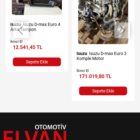
Isuzu
Isuzu D-max Euro 4
Arka Tampon
İkinci El
12.541,45 TL
Isuzu
Isuzu D-max Euro 3
Komple Motor
Sepete Ekle
İkinci El
171.019,80 TL
Sepete Ekle